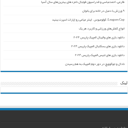
طارمی، احمدعباسی و فدراسیون فوتبال نامزدهای بهترین‌های سال آسیا
۹ ورزش با دمبل در خانه برای بانوان
Leagues Cup: کولومبوس – اینتر میامی رو اپارات اسپرت ببنید
انواع کفش‌های ورزشی و کاربرد هر یک
دانلود بازی های والیبال المپیک پاریس ۲۰۲۴
دانلود بازی های بسکتبال المپیک پاریس ۲۰۲۴
دانلود بازی های تنیس المپیک پاریس ۲۰۲۴
نادال و جوکوویچ در دور دوم المپیک به هم رسیدن
لینک
دانلود مسابقات