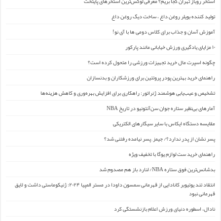
استخر روباز تهران کجا بریم؟ معرفی لوکس‌ترین استخرهای پایتخت
تولید کننده بویلر روغن داغ ، ساخت دیگ روغن داغ
آموزش آسان و جذاب برای کلاس دومی ها با آی نو!
۱۰ مزایای یادگیری ورزش خیابانی مانند پارکور
چگونه اسپرت مال خرید تجهیزات ورزشی را متحول کرده است؟
راهنمای خرید بهترین پودر پروتئین برای ورزشکاران و بدنسازان
تشخیص و عیب‌یابی هوشمند ژنراتور: راهکاری برای افزایش بهره‌وری و کاهش هزینه‌ها
آمارهای بی‌نظیر ستاره جوان سن‌آنتونیو در تاریخ NBA
مقایسه دستگاه ایکاس با سایر سیگارهای الکتریکی
پسر نشان از پدر ندارد؟/ جیمز ِ پسر نیامده رفتنی شد؟
راهنمای خرید ست لوازم یوگا با تخفیف ویژه
بدشانس‌ترین فوق ستاره NBA/ لنارد باز هم مصدوم شد
انتقاد تند یوتیوبر کانادایی از قهرمانی سمسون داودا در مستر المپیا ۲۰۲۴: ژنیکوماستی داشت و لایق
قهرمانی نبود
نادال، اسطوره دنیای ورزش اعلام بازنشستگی کرد