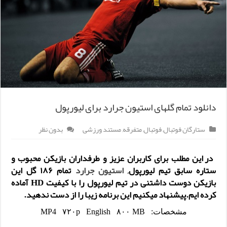
دانلود تمام گلهای استیون جرارد برای لیورپول
ستارگان فوتبال
,
فوتبال
,
متفرقه
,
مستند ورزشی
بدون نظر
در این مطلب برای کاربران عزیز و طرفداران بازیکن محبوب و
ستاره سابق تیم لیورپول,
استیون جرارد
تمام ۱۸۶ گل این
بازیکن دوست داشتنی در تیم
لیورپول
را با کیفیت
HD
آماده
کرده ایم.پیشنهاد میکنیم این برنامه زیبا را از دست ندهید.
مشخصات: MP4 ۷۲۰p English ۸۰۰ MB