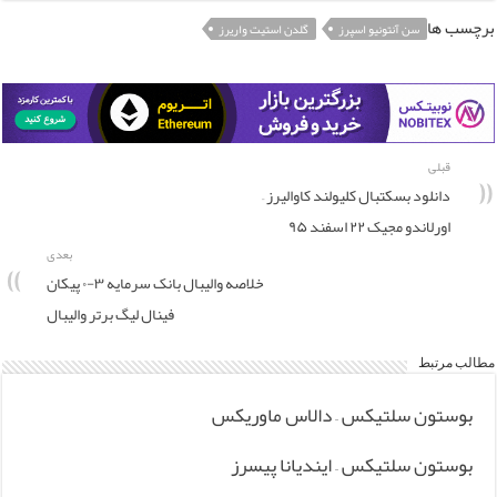
برچسب ها
سن آنتونیو اسپرز
گلدن استیت واریرز
قبلی
دانلود بسکتبال کلیولند کاوالیرز –
اورلاندو مجیک ۲۲ اسفند ۹۵
بعدی
خلاصه والیبال بانک سرمایه ۳-۰ پیکان
فینال لیگ برتر والیبال
مطالب مرتبط
بوستون سلتیکس – دالاس ماوریکس
بوستون سلتیکس – ایندیانا پیسرز