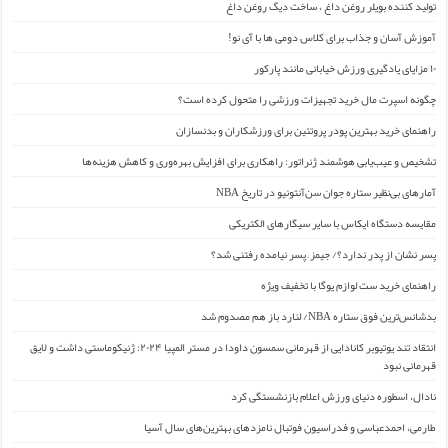
تولید کننده بویلر روغن داغ ، ساخت دیگ روغن داغ
آموزش آسان و جذاب برای کلاس دومی ها با آی نو!
۱۰ مزایای یادگیری ورزش خیابانی مانند پارکور
چگونه اسپرت مال خرید تجهیزات ورزشی را متحول کرده است؟
راهنمای خرید بهترین پودر پروتئین برای ورزشکاران و بدنسازان
تشخیص و عیب‌یابی هوشمند ژنراتور: راهکاری برای افزایش بهره‌وری و کاهش هزینه‌ها
آمارهای بی‌نظیر ستاره جوان سن‌آنتونیو در تاریخ NBA
مقایسه دستگاه ایکاس با سایر سیگارهای الکتریکی
پسر نشان از پدر ندارد؟/ جیمز ِ پسر نیامده رفتنی شد؟
راهنمای خرید ست لوازم یوگا با تخفیف ویژه
بدشانس‌ترین فوق ستاره NBA/ لنارد باز هم مصدوم شد
انتقاد تند یوتیوبر کانادایی از قهرمانی سمسون داودا در مستر المپیا ۲۰۲۴: ژنیکوماستی داشت و لایق
قهرمانی نبود
نادال، اسطوره دنیای ورزش اعلام بازنشستگی کرد
طارمی، احمدعباسی و فدراسیون فوتبال نامزدهای بهترین‌های سال آسیا