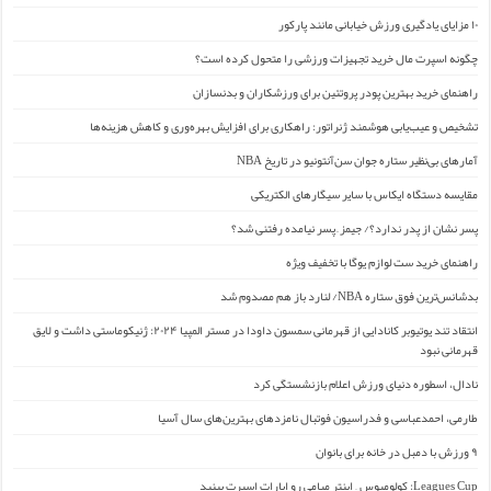
۱۰ مزایای یادگیری ورزش خیابانی مانند پارکور
چگونه اسپرت مال خرید تجهیزات ورزشی را متحول کرده است؟
راهنمای خرید بهترین پودر پروتئین برای ورزشکاران و بدنسازان
تشخیص و عیب‌یابی هوشمند ژنراتور: راهکاری برای افزایش بهره‌وری و کاهش هزینه‌ها
آمارهای بی‌نظیر ستاره جوان سن‌آنتونیو در تاریخ NBA
مقایسه دستگاه ایکاس با سایر سیگارهای الکتریکی
پسر نشان از پدر ندارد؟/ جیمز ِ پسر نیامده رفتنی شد؟
راهنمای خرید ست لوازم یوگا با تخفیف ویژه
بدشانس‌ترین فوق ستاره NBA/ لنارد باز هم مصدوم شد
انتقاد تند یوتیوبر کانادایی از قهرمانی سمسون داودا در مستر المپیا ۲۰۲۴: ژنیکوماستی داشت و لایق
قهرمانی نبود
نادال، اسطوره دنیای ورزش اعلام بازنشستگی کرد
طارمی، احمدعباسی و فدراسیون فوتبال نامزدهای بهترین‌های سال آسیا
۹ ورزش با دمبل در خانه برای بانوان
Leagues Cup: کولومبوس – اینتر میامی رو اپارات اسپرت ببنید