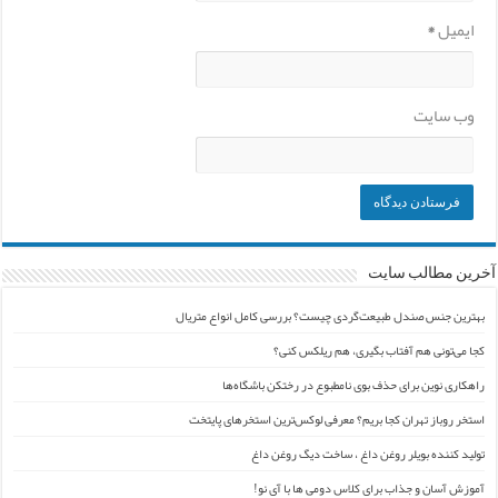
ایمیل
*
وب‌ سایت
آخرین مطالب سایت
بهترین جنس صندل طبیعت‌گردی چیست؟ بررسی کامل انواع متریال
کجا می‌تونی هم آفتاب بگیری، هم ریلکس کنی؟
راهکاری نوین برای حذف بوی نامطبوع در رختکن باشگاه‌ها
استخر روباز تهران کجا بریم؟ معرفی لوکس‌ترین استخرهای پایتخت
تولید کننده بویلر روغن داغ ، ساخت دیگ روغن داغ
آموزش آسان و جذاب برای کلاس دومی ها با آی نو!