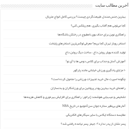
آخرین مطالب سایت
بهترین جنس صندل طبیعت‌گردی چیست؟ بررسی کامل انواع متریال
کجا می‌تونی هم آفتاب بگیری، هم ریلکس کنی؟
راهکاری نوین برای حذف بوی نامطبوع در رختکن باشگاه‌ها
استخر روباز تهران کجا بریم؟ معرفی لوکس‌ترین استخرهای پایتخت
تولید کننده بویلر روغن داغ ، ساخت دیگ روغن داغ
آموزش آسان و جذاب برای کلاس دومی ها با آی نو!
۱۰ مزایای یادگیری ورزش خیابانی مانند پارکور
چگونه اسپرت مال خرید تجهیزات ورزشی را متحول کرده است؟
راهنمای خرید بهترین پودر پروتئین برای ورزشکاران و بدنسازان
تشخیص و عیب‌یابی هوشمند ژنراتور: راهکاری برای افزایش بهره‌وری و کاهش هزینه‌ها
آمارهای بی‌نظیر ستاره جوان سن‌آنتونیو در تاریخ NBA
مقایسه دستگاه ایکاس با سایر سیگارهای الکتریکی
پسر نشان از پدر ندارد؟/ جیمز ِ پسر نیامده رفتنی شد؟