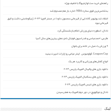
راهنمای خرید ست لوازم یوگا با تخفیف ویژه
بدشانس‌ترین فوق ستاره NBA/ لنارد باز هم مصدوم شد
انتقاد تند یوتیوبر کانادایی از قهرمانی سمسون داودا در مستر المپیا ۲۰۲۴: ژنیکوماستی داشت و لایق
قهرمانی نبود
نادال، اسطوره دنیای ورزش اعلام بازنشستگی کرد
طارمی، احمدعباسی و فدراسیون فوتبال نامزدهای بهترین‌های سال آسیا
۹ ورزش با دمبل در خانه برای بانوان
Leagues Cup: کولومبوس – اینتر میامی رو اپارات اسپرت ببنید
انواع کفش‌های ورزشی و کاربرد هر یک
دانلود بازی های والیبال المپیک پاریس ۲۰۲۴
دانلود بازی های بسکتبال المپیک پاریس ۲۰۲۴
دانلود بازی های تنیس المپیک پاریس ۲۰۲۴
نادال و جوکوویچ در دور دوم المپیک به هم رسیدن
لینک