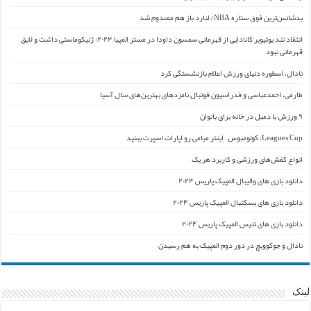
بدشانس‌ترین فوق ستاره NBA/ لنارد باز هم مصدوم شد
انتقاد تند یوتیوبر کانادایی از قهرمانی سمسون داودا در مستر المپیا ۲۰۲۴: ژنیکوماستی داشت و لایق
قهرمانی نبود
نادال، اسطوره دنیای ورزش اعلام بازنشستگی کرد
طارمی، احمدعباسی و فدراسیون فوتبال نامزدهای بهترین‌های سال آسیا
۹ ورزش با دمبل در خانه برای بانوان
Leagues Cup: کولومبوس – اینتر میامی رو اپارات اسپرت ببنید
انواع کفش‌های ورزشی و کاربرد هر یک
دانلود بازی های والیبال المپیک پاریس ۲۰۲۴
دانلود بازی های بسکتبال المپیک پاریس ۲۰۲۴
دانلود بازی های تنیس المپیک پاریس ۲۰۲۴
نادال و جوکوویچ در دور دوم المپیک به هم رسیدن
لینک