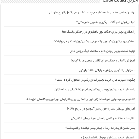
آخرین مطالب سایت
بهترین جنس صندل طبیعت‌گردی چیست؟ بررسی کامل انواع متریال
کجا می‌تونی هم آفتاب بگیری، هم ریلکس کنی؟
راهکاری نوین برای حذف بوی نامطبوع در رختکن باشگاه‌ها
استخر روباز تهران کجا بریم؟ معرفی لوکس‌ترین استخرهای پایتخت
تولید کننده بویلر روغن داغ ، ساخت دیگ روغن داغ
آموزش آسان و جذاب برای کلاس دومی ها با آی نو!
۱۰ مزایای یادگیری ورزش خیابانی مانند پارکور
چگونه اسپرت مال خرید تجهیزات ورزشی را متحول کرده است؟
راهنمای خرید بهترین پودر پروتئین برای ورزشکاران و بدنسازان
تشخیص و عیب‌یابی هوشمند ژنراتور: راهکاری برای افزایش بهره‌وری و کاهش هزینه‌ها
آمارهای بی‌نظیر ستاره جوان سن‌آنتونیو در تاریخ NBA
مقایسه دستگاه ایکاس با سایر سیگارهای الکتریکی
پسر نشان از پدر ندارد؟/ جیمز ِ پسر نیامده رفتنی شد؟
راهنمای خرید ست لوازم یوگا با تخفیف ویژه