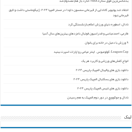
بدشانس‌ترین فوق ستاره NBA/ لنارد باز هم مصدوم شد
انتقاد تند یوتیوبر کانادایی از قهرمانی سمسون داودا در مستر المپیا ۲۰۲۴: ژنیکوماستی داشت و لایق
قهرمانی نبود
نادال، اسطوره دنیای ورزش اعلام بازنشستگی کرد
طارمی، احمدعباسی و فدراسیون فوتبال نامزدهای بهترین‌های سال آسیا
۹ ورزش با دمبل در خانه برای بانوان
Leagues Cup: کولومبوس – اینتر میامی رو اپارات اسپرت ببنید
انواع کفش‌های ورزشی و کاربرد هر یک
دانلود بازی های والیبال المپیک پاریس ۲۰۲۴
دانلود بازی های بسکتبال المپیک پاریس ۲۰۲۴
دانلود بازی های تنیس المپیک پاریس ۲۰۲۴
نادال و جوکوویچ در دور دوم المپیک به هم رسیدن
لینک