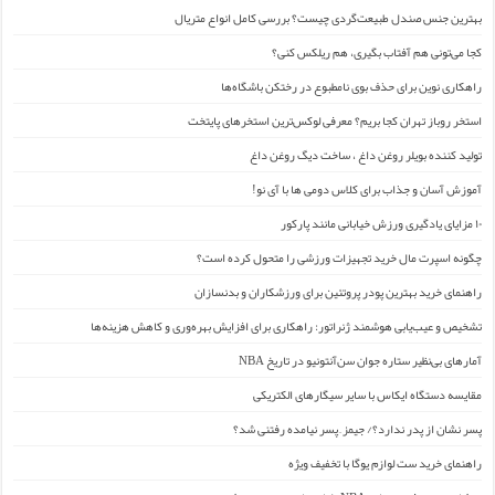
بهترین جنس صندل طبیعت‌گردی چیست؟ بررسی کامل انواع متریال
کجا می‌تونی هم آفتاب بگیری، هم ریلکس کنی؟
راهکاری نوین برای حذف بوی نامطبوع در رختکن باشگاه‌ها
استخر روباز تهران کجا بریم؟ معرفی لوکس‌ترین استخرهای پایتخت
تولید کننده بویلر روغن داغ ، ساخت دیگ روغن داغ
آموزش آسان و جذاب برای کلاس دومی ها با آی نو!
۱۰ مزایای یادگیری ورزش خیابانی مانند پارکور
چگونه اسپرت مال خرید تجهیزات ورزشی را متحول کرده است؟
راهنمای خرید بهترین پودر پروتئین برای ورزشکاران و بدنسازان
تشخیص و عیب‌یابی هوشمند ژنراتور: راهکاری برای افزایش بهره‌وری و کاهش هزینه‌ها
آمارهای بی‌نظیر ستاره جوان سن‌آنتونیو در تاریخ NBA
مقایسه دستگاه ایکاس با سایر سیگارهای الکتریکی
پسر نشان از پدر ندارد؟/ جیمز ِ پسر نیامده رفتنی شد؟
راهنمای خرید ست لوازم یوگا با تخفیف ویژه