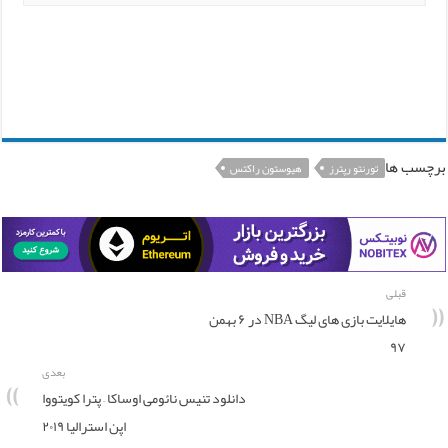
برچسب ها
تورنتو رپترز
هیوستون راکتس
قبلی
هایلایت بازی های لیگ NBA در ۶ بهمن
۹۷
بعدی
دانلود تنیس نائومی اوساکا – پترا کویتووا
اپن استرالیا ۲۰۱۹