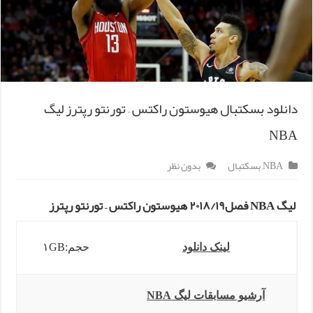
دانلود بسکتبال هیوستون راکتس – تورنتو رپترز لیگ
NBA
NBA
,
بسکتبال
بدون نظر
لیگ NBA فصل۲۰۱۸/۱۹ هیوستون راکتس – تورنتو رپترز
لینک دانلود
حجم:۱GB
آرشیو مسابقات لیگ NBA