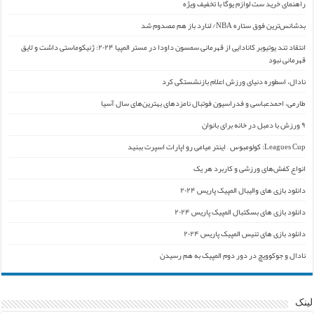
راهنمای خرید ست لوازم یوگا با تخفیف ویژه
بدشانس‌ترین فوق ستاره NBA/ لنارد باز هم مصدوم شد
انتقاد تند یوتیوبر کانادایی از قهرمانی سمسون داودا در مستر المپیا ۲۰۲۴: ژنیکوماستی داشت و لایق
قهرمانی نبود
نادال، اسطوره دنیای ورزش اعلام بازنشستگی کرد
طارمی، احمدعباسی و فدراسیون فوتبال نامزدهای بهترین‌های سال آسیا
۹ ورزش با دمبل در خانه برای بانوان
Leagues Cup: کولومبوس – اینتر میامی رو اپارات اسپرت ببنید
انواع کفش‌های ورزشی و کاربرد هر یک
دانلود بازی های والیبال المپیک پاریس ۲۰۲۴
دانلود بازی های بسکتبال المپیک پاریس ۲۰۲۴
دانلود بازی های تنیس المپیک پاریس ۲۰۲۴
نادال و جوکوویچ در دور دوم المپیک به هم رسیدن
لینک