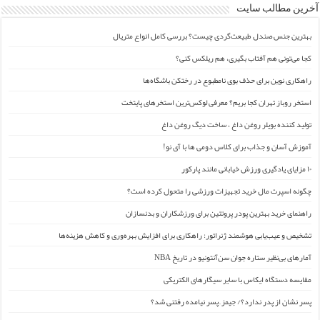
آخرین مطالب سایت
بهترین جنس صندل طبیعت‌گردی چیست؟ بررسی کامل انواع متریال
کجا می‌تونی هم آفتاب بگیری، هم ریلکس کنی؟
راهکاری نوین برای حذف بوی نامطبوع در رختکن باشگاه‌ها
استخر روباز تهران کجا بریم؟ معرفی لوکس‌ترین استخرهای پایتخت
تولید کننده بویلر روغن داغ ، ساخت دیگ روغن داغ
آموزش آسان و جذاب برای کلاس دومی ها با آی نو!
۱۰ مزایای یادگیری ورزش خیابانی مانند پارکور
چگونه اسپرت مال خرید تجهیزات ورزشی را متحول کرده است؟
راهنمای خرید بهترین پودر پروتئین برای ورزشکاران و بدنسازان
تشخیص و عیب‌یابی هوشمند ژنراتور: راهکاری برای افزایش بهره‌وری و کاهش هزینه‌ها
آمارهای بی‌نظیر ستاره جوان سن‌آنتونیو در تاریخ NBA
مقایسه دستگاه ایکاس با سایر سیگارهای الکتریکی
پسر نشان از پدر ندارد؟/ جیمز ِ پسر نیامده رفتنی شد؟