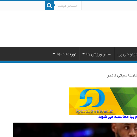
وتو جی پی
سایر ورزش ها
تورنمنت ها
اهما سیتی تاندر
م بها محاسبه می شود