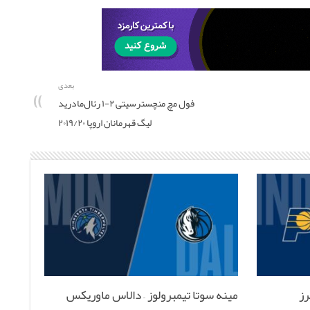
بعدی
فول مچ منچسترسیتی ۲-۱ رئال‌مادرید
لیگ قهرمانان اروپا ۲۰۱۹/۲۰
رز
مینه سوتا تیمبرولوز – دالاس ماوریکس