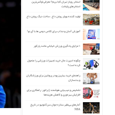
استخر روباز تهران کجا بریم؟ معرفی لوکس‌ترین
استخرهای پایتخت
تولید کننده بویلر روغن داغ ، ساخت دیگ روغن داغ
آموزش آسان و جذاب برای کلاس دومی ها با آی نو!
۱۰ مزایای یادگیری ورزش خیابانی مانند پارکور
چگونه اسپرت مال خرید تجهیزات ورزشی را متحول
کرده است؟
راهنمای خرید بهترین پودر پروتئین برای ورزشکاران
و بدنسازان
تشخیص و عیب‌یابی هوشمند ژنراتور: راهکاری برای
افزایش بهره‌وری و کاهش هزینه‌ها
آمارهای بی‌نظیر ستاره جوان سن‌آنتونیو در تاریخ
NBA