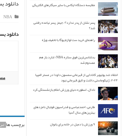
دانلود بس
مقایسه دستگاه ایکاس با سایر سیگارهای الکتریکی
NBA
پسر نشان از پدر ندارد؟/ جیمز ِ پسر نیامده رفتنی
شد؟
دانلود بسکتبال لیگ NBA فصل ۲۰۱۹/۲۰ لس 
راهنمای خرید ست لوازم یوگا با تخفیف ویژه
بدشانس‌ترین فوق ستاره NBA/ لنارد باز هم
مصدوم شد
انتقاد تند یوتیوبر کانادایی از قهرمانی سمسون داودا در مستر المپیا
مسا
۲۰۲۴: ژنیکوماستی داشت و لایق قهرمانی نبود
نادال، اسطوره دنیای ورزش اعلام بازنشستگی کرد
طارمی، احمدعباسی و فدراسیون فوتبال نامزدهای
بهترین‌های سال آسیا
برچسب ها
۹ ورزش با دمبل در خانه برای بانوان
لس 