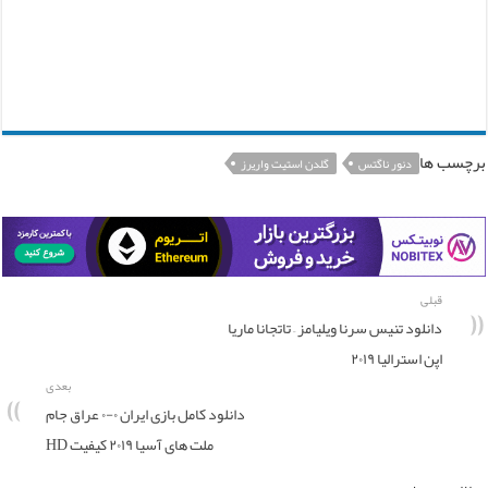
برچسب ها
دنور ناگتس
گلدن استیت واریرز
قبلی
دانلود تنیس سرنا ویلیامز – تاتجانا ماریا
اپن استرالیا ۲۰۱۹
بعدی
دانلود کامل بازی ایران ۰-۰ عراق جام
ملت های آسیا ۲۰۱۹ کیفیت HD