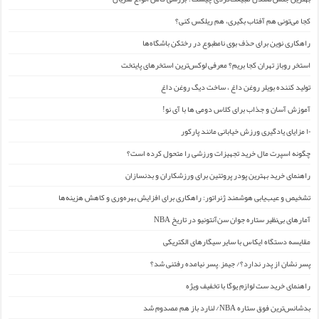
کجا می‌تونی هم آفتاب بگیری، هم ریلکس کنی؟
راهکاری نوین برای حذف بوی نامطبوع در رختکن باشگاه‌ها
استخر روباز تهران کجا بریم؟ معرفی لوکس‌ترین استخرهای پایتخت
تولید کننده بویلر روغن داغ ، ساخت دیگ روغن داغ
آموزش آسان و جذاب برای کلاس دومی ها با آی نو!
۱۰ مزایای یادگیری ورزش خیابانی مانند پارکور
چگونه اسپرت مال خرید تجهیزات ورزشی را متحول کرده است؟
راهنمای خرید بهترین پودر پروتئین برای ورزشکاران و بدنسازان
تشخیص و عیب‌یابی هوشمند ژنراتور: راهکاری برای افزایش بهره‌وری و کاهش هزینه‌ها
آمارهای بی‌نظیر ستاره جوان سن‌آنتونیو در تاریخ NBA
مقایسه دستگاه ایکاس با سایر سیگارهای الکتریکی
پسر نشان از پدر ندارد؟/ جیمز ِ پسر نیامده رفتنی شد؟
راهنمای خرید ست لوازم یوگا با تخفیف ویژه
بدشانس‌ترین فوق ستاره NBA/ لنارد باز هم مصدوم شد