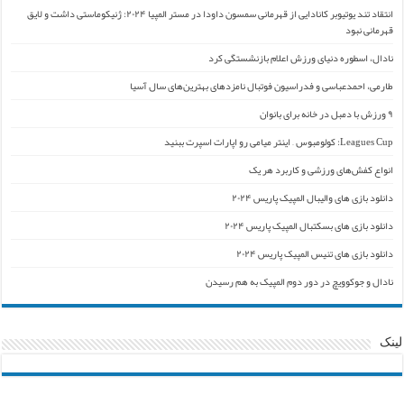
انتقاد تند یوتیوبر کانادایی از قهرمانی سمسون داودا در مستر المپیا ۲۰۲۴: ژنیکوماستی داشت و لایق
قهرمانی نبود
نادال، اسطوره دنیای ورزش اعلام بازنشستگی کرد
طارمی، احمدعباسی و فدراسیون فوتبال نامزدهای بهترین‌های سال آسیا
۹ ورزش با دمبل در خانه برای بانوان
Leagues Cup: کولومبوس – اینتر میامی رو اپارات اسپرت ببنید
انواع کفش‌های ورزشی و کاربرد هر یک
دانلود بازی های والیبال المپیک پاریس ۲۰۲۴
دانلود بازی های بسکتبال المپیک پاریس ۲۰۲۴
دانلود بازی های تنیس المپیک پاریس ۲۰۲۴
نادال و جوکوویچ در دور دوم المپیک به هم رسیدن
لینک