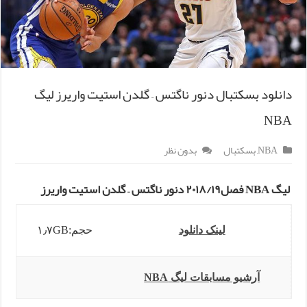
دانلود بسکتبال دنور ناگتس – گلدن استیت واریرز لیگ
NBA
NBA
,
بسکتبال
بدون نظر
لیگ NBA فصل۲۰۱۸/۱۹ دنور ناگتس – گلدن استیت واریرز
لینک دانلود
حجم:۱٫۷GB
آرشیو مسابقات لیگ NBA