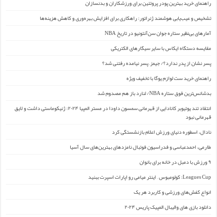
راهنمای خرید بهترین پودر پروتئین برای ورزشکاران و بدنسازان
تشخیص و عیب‌یابی هوشمند ژنراتور: راهکاری برای افزایش بهره‌وری و کاهش هزینه‌ها
آمارهای بی‌نظیر ستاره جوان سن‌آنتونیو در تاریخ NBA
مقایسه دستگاه ایکاس با سایر سیگارهای الکتریکی
پسر نشان از پدر ندارد؟/ جیمز ِ پسر نیامده رفتنی شد؟
راهنمای خرید ست لوازم یوگا با تخفیف ویژه
بدشانس‌ترین فوق ستاره NBA/ لنارد باز هم مصدوم شد
انتقاد تند یوتیوبر کانادایی از قهرمانی سمسون داودا در مستر المپیا ۲۰۲۴: ژنیکوماستی داشت و لایق
قهرمانی نبود
نادال، اسطوره دنیای ورزش اعلام بازنشستگی کرد
طارمی، احمدعباسی و فدراسیون فوتبال نامزدهای بهترین‌های سال آسیا
۹ ورزش با دمبل در خانه برای بانوان
Leagues Cup: کولومبوس – اینتر میامی رو اپارات اسپرت ببنید
انواع کفش‌های ورزشی و کاربرد هر یک
دانلود بازی های والیبال المپیک پاریس ۲۰۲۴