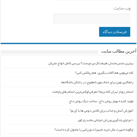
وب‌ سایت
آخرین مطالب سایت
بهترین جنس صندل طبیعت‌گردی چیست؟ بررسی کامل انواع متریال
کجا می‌تونی هم آفتاب بگیری، هم ریلکس کنی؟
راهکاری نوین برای حذف بوی نامطبوع در رختکن باشگاه‌ها
استخر روباز تهران کجا بریم؟ معرفی لوکس‌ترین استخرهای پایتخت
تولید کننده بویلر روغن داغ ، ساخت دیگ روغن داغ
آموزش آسان و جذاب برای کلاس دومی ها با آی نو!
۱۰ مزایای یادگیری ورزش خیابانی مانند پارکور
چگونه اسپرت مال خرید تجهیزات ورزشی را متحول کرده است؟