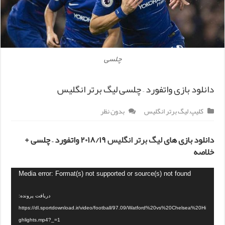
چلسی
دانلود بازی واتفورد – چلسی لیگ برتر انگلیس
کلیپ
,
لیگ برتر انگلیس
بدون نظر
دانلود بازی های
لیگ برتر انگلیس
۲۰۱۸/۱۹ واتفورد – چلسی +
خلاصه
Media error: Format(s) not supported or source(s) not found
دریافت پرونده:
https://dl.sportdownload.ir/video/football/97.09/Watford%20vs%20Chelsea%20Hi
ghlights.mp4?_=1