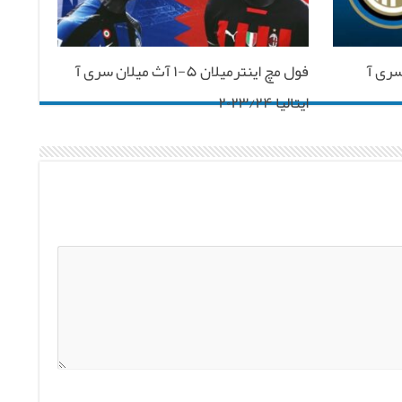
 آاس رم سری آ
فول مچ اینترمیلان ۵-۱ آث میلان سری آ
ایتالیا ۲۰۲۳/۲۴