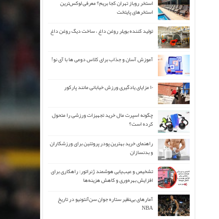
استخر روباز تهران کجا بریم؟ معرفی لوکس‌ترین
استخرهای پایتخت
تولید کننده بویلر روغن داغ ، ساخت دیگ روغن داغ
آموزش آسان و جذاب برای کلاس دومی ها با آی نو!
۱۰ مزایای یادگیری ورزش خیابانی مانند پارکور
چگونه اسپرت مال خرید تجهیزات ورزشی را متحول
کرده است؟
راهنمای خرید بهترین پودر پروتئین برای ورزشکاران
و بدنسازان
تشخیص و عیب‌یابی هوشمند ژنراتور: راهکاری برای
افزایش بهره‌وری و کاهش هزینه‌ها
آمارهای بی‌نظیر ستاره جوان سن‌آنتونیو در تاریخ
NBA