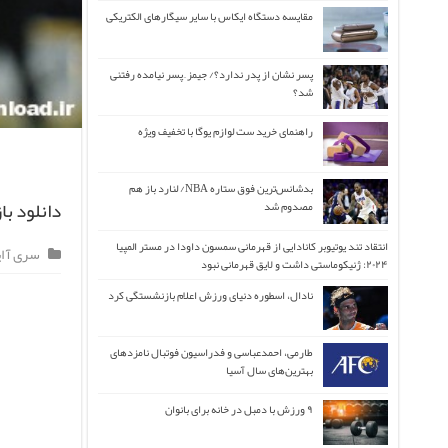
مقایسه دستگاه ایکاس با سایر سیگارهای الکتریکی
پسر نشان از پدر ندارد؟/ جیمز ِ پسر نیامده رفتنی
شد؟
راهنمای خرید ست لوازم یوگا با تخفیف ویژه
بدشانس‌ترین فوق ستاره NBA/ لنارد باز هم
دانلود با
مصدوم شد
انتقاد تند یوتیوبر کانادایی از قهرمانی سمسون داودا در مستر المپیا
سری آ ایت
۲۰۲۴: ژنیکوماستی داشت و لایق قهرمانی نبود
نادال، اسطوره دنیای ورزش اعلام بازنشستگی کرد
طارمی، احمدعباسی و فدراسیون فوتبال نامزدهای
بهترین‌های سال آسیا
۹ ورزش با دمبل در خانه برای بانوان