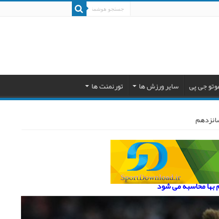
وتو جی پی
سایر ورزش ها
تورنمنت ها
شانزدهم
م بها محاسبه می شود