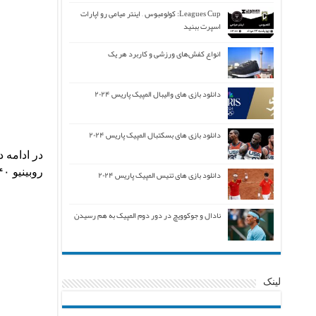
Leagues Cup: کولومبوس – اینتر میامی رو اپارات
اسپرت ببنید
انواع کفش‌های ورزشی و کاربرد هر یک
دانلود بازی های والیبال المپیک پاریس ۲۰۲۴
دانلود بازی های بسکتبال المپیک پاریس ۲۰۲۴
روبینیو ۴۰، نوچرینو ۵۳، پاتزینی ۶۱ و الشراوی ۷۶ برای میلان گل زدند و سانتانا ۲۸ و بیانکی ۸۰ برای تورینو گلزنی کردند.
دانلود بازی های تنیس المپیک پاریس ۲۰۲۴
نادال و جوکوویچ در دور دوم المپیک به هم رسیدن
لینک