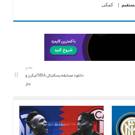
 مستقیم |
کمکی
بعدی
دانلود مسابقه بسکتبال NBA لیکرز و
جاز