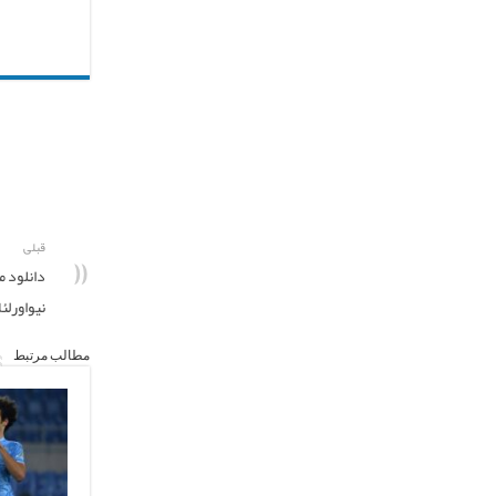
قبلی
نیواورلئ
مطالب مرتبط