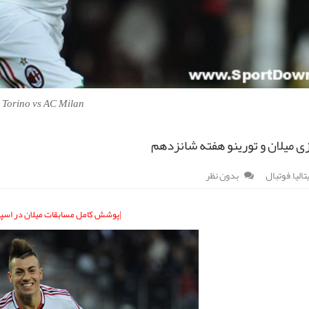
Torino vs AC Milan
زی میلان و تورینو هفته شانزدهم
الیا
,
فوتبال
بدون نظر
|پوشش کامل مسابقات میلان در اسپر