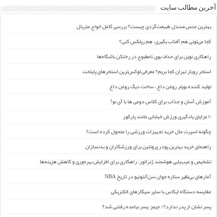
آخرین مطالب سایت
بهترین جنس صندل طبیعت‌گردی چیست؟ بررسی کامل انواع متریال
کجا می‌تونی هم آفتاب بگیری، هم ریلکس کنی؟
راهکاری نوین برای حذف بوی نامطبوع در رختکن باشگاه‌ها
استخر روباز تهران کجا بریم؟ معرفی لوکس‌ترین استخرهای پایتخت
تولید کننده بویلر روغن داغ ، ساخت دیگ روغن داغ
آموزش آسان و جذاب برای کلاس دومی ها با آی نو!
۱۰ مزایای یادگیری ورزش خیابانی مانند پارکور
چگونه اسپرت مال خرید تجهیزات ورزشی را متحول کرده است؟
راهنمای خرید بهترین پودر پروتئین برای ورزشکاران و بدنسازان
تشخیص و عیب‌یابی هوشمند ژنراتور: راهکاری برای افزایش بهره‌وری و کاهش هزینه‌ها
آمارهای بی‌نظیر ستاره جوان سن‌آنتونیو در تاریخ NBA
مقایسه دستگاه ایکاس با سایر سیگارهای الکتریکی
پسر نشان از پدر ندارد؟/ جیمز ِ پسر نیامده رفتنی شد؟