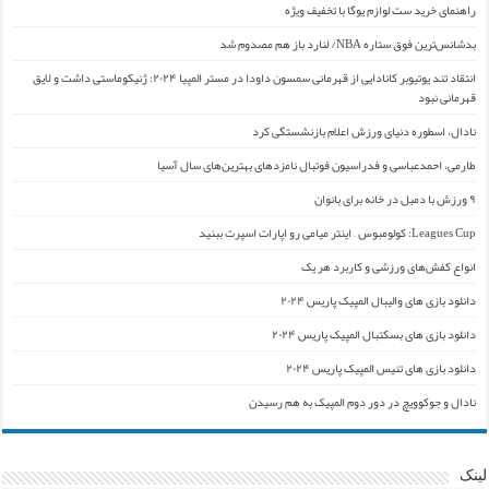
راهنمای خرید ست لوازم یوگا با تخفیف ویژه
بدشانس‌ترین فوق ستاره NBA/ لنارد باز هم مصدوم شد
انتقاد تند یوتیوبر کانادایی از قهرمانی سمسون داودا در مستر المپیا ۲۰۲۴: ژنیکوماستی داشت و لایق
قهرمانی نبود
نادال، اسطوره دنیای ورزش اعلام بازنشستگی کرد
طارمی، احمدعباسی و فدراسیون فوتبال نامزدهای بهترین‌های سال آسیا
۹ ورزش با دمبل در خانه برای بانوان
Leagues Cup: کولومبوس – اینتر میامی رو اپارات اسپرت ببنید
انواع کفش‌های ورزشی و کاربرد هر یک
دانلود بازی های والیبال المپیک پاریس ۲۰۲۴
دانلود بازی های بسکتبال المپیک پاریس ۲۰۲۴
دانلود بازی های تنیس المپیک پاریس ۲۰۲۴
نادال و جوکوویچ در دور دوم المپیک به هم رسیدن
لینک