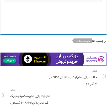
برچسب ها
منچستریونایتد
قبلی
خلاصه بازی های لیگ بسکتبال NBA در
۷ آذر ۹۷
بعدی
هایلایت بازی های هفته پنجم لیگ
قهرمانان اروپا ۲۰۱۸/۱۹ شب اول