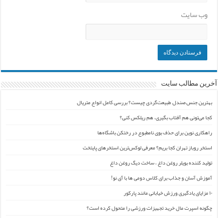
وب‌ سایت
آخرین مطالب سایت
بهترین جنس صندل طبیعت‌گردی چیست؟ بررسی کامل انواع متریال
کجا می‌تونی هم آفتاب بگیری، هم ریلکس کنی؟
راهکاری نوین برای حذف بوی نامطبوع در رختکن باشگاه‌ها
استخر روباز تهران کجا بریم؟ معرفی لوکس‌ترین استخرهای پایتخت
تولید کننده بویلر روغن داغ ، ساخت دیگ روغن داغ
آموزش آسان و جذاب برای کلاس دومی ها با آی نو!
۱۰ مزایای یادگیری ورزش خیابانی مانند پارکور
چگونه اسپرت مال خرید تجهیزات ورزشی را متحول کرده است؟