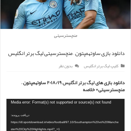
منچسترسیتی
دانلود بازی ساوتهمپتون – منچسترسیتی لیگ برتر انگلیس
کلیپ
,
لیگ برتر انگلیس
بدون نظر
دانلود بازی های
لیگ برتر انگلیس
۲۰۱۸/۱۹ ساوتهمپتون –
منچسترسیتی+ خلاصه
Media error: Format(s) not supported or source(s) not found
دریافت پرونده:
https://dl.sportdownload.ir/video/football/97.10/Southampton%20vs%20Manche
ster%20City%20Highlights.mp4?_=1