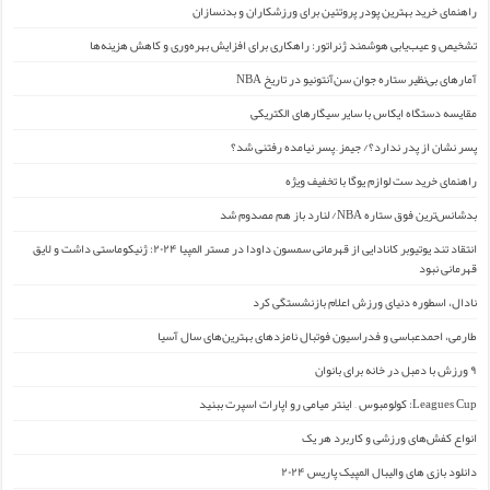
راهنمای خرید بهترین پودر پروتئین برای ورزشکاران و بدنسازان
تشخیص و عیب‌یابی هوشمند ژنراتور: راهکاری برای افزایش بهره‌وری و کاهش هزینه‌ها
آمارهای بی‌نظیر ستاره جوان سن‌آنتونیو در تاریخ NBA
مقایسه دستگاه ایکاس با سایر سیگارهای الکتریکی
پسر نشان از پدر ندارد؟/ جیمز ِ پسر نیامده رفتنی شد؟
راهنمای خرید ست لوازم یوگا با تخفیف ویژه
بدشانس‌ترین فوق ستاره NBA/ لنارد باز هم مصدوم شد
انتقاد تند یوتیوبر کانادایی از قهرمانی سمسون داودا در مستر المپیا ۲۰۲۴: ژنیکوماستی داشت و لایق
قهرمانی نبود
نادال، اسطوره دنیای ورزش اعلام بازنشستگی کرد
طارمی، احمدعباسی و فدراسیون فوتبال نامزدهای بهترین‌های سال آسیا
۹ ورزش با دمبل در خانه برای بانوان
Leagues Cup: کولومبوس – اینتر میامی رو اپارات اسپرت ببنید
انواع کفش‌های ورزشی و کاربرد هر یک
دانلود بازی های والیبال المپیک پاریس ۲۰۲۴