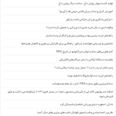
تولید کننده بویلر روغن داغ ، ساخت دیگ روغن داغ
آموزش آسان و جذاب برای کلاس دومی ها با آی نو!
۱۰ مزایای یادگیری ورزش خیابانی مانند پارکور
چگونه اسپرت مال خرید تجهیزات ورزشی را متحول کرده است؟
راهنمای خرید بهترین پودر پروتئین برای ورزشکاران و بدنسازان
تشخیص و عیب‌یابی هوشمند ژنراتور: راهکاری برای افزایش بهره‌وری و کاهش هزینه‌ها
آمارهای بی‌نظیر ستاره جوان سن‌آنتونیو در تاریخ NBA
مقایسه دستگاه ایکاس با سایر سیگارهای الکتریکی
پسر نشان از پدر ندارد؟/ جیمز ِ پسر نیامده رفتنی شد؟
راهنمای خرید ست لوازم یوگا با تخفیف ویژه
بدشانس‌ترین فوق ستاره NBA/ لنارد باز هم مصدوم شد
انتقاد تند یوتیوبر کانادایی از قهرمانی سمسون داودا در مستر المپیا ۲۰۲۴: ژنیکوماستی داشت و لایق
قهرمانی نبود
نادال، اسطوره دنیای ورزش اعلام بازنشستگی کرد
طارمی، احمدعباسی و فدراسیون فوتبال نامزدهای بهترین‌های سال آسیا