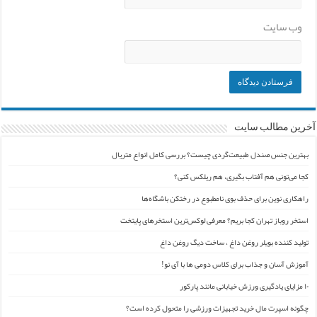
وب‌ سایت
آخرین مطالب سایت
بهترین جنس صندل طبیعت‌گردی چیست؟ بررسی کامل انواع متریال
کجا می‌تونی هم آفتاب بگیری، هم ریلکس کنی؟
راهکاری نوین برای حذف بوی نامطبوع در رختکن باشگاه‌ها
استخر روباز تهران کجا بریم؟ معرفی لوکس‌ترین استخرهای پایتخت
تولید کننده بویلر روغن داغ ، ساخت دیگ روغن داغ
آموزش آسان و جذاب برای کلاس دومی ها با آی نو!
۱۰ مزایای یادگیری ورزش خیابانی مانند پارکور
چگونه اسپرت مال خرید تجهیزات ورزشی را متحول کرده است؟