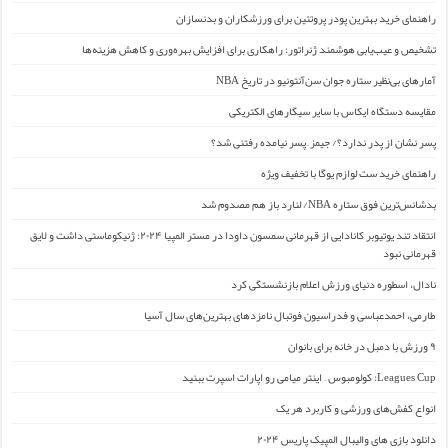
راهنمای خرید بهترین پودر پروتئین برای ورزشکاران و بدنسازان
تشخیص و عیب‌یابی هوشمند ژنراتور: راهکاری برای افزایش بهره‌وری و کاهش هزینه‌ها
آمارهای بی‌نظیر ستاره جوان سن‌آنتونیو در تاریخ NBA
مقایسه دستگاه ایکاس با سایر سیگارهای الکتریکی
پسر نشان از پدر ندارد؟/ جیمز ِ پسر نیامده رفتنی شد؟
راهنمای خرید ست لوازم یوگا با تخفیف ویژه
بدشانس‌ترین فوق ستاره NBA/ لنارد باز هم مصدوم شد
انتقاد تند یوتیوبر کانادایی از قهرمانی سمسون داودا در مستر المپیا ۲۰۲۴: ژنیکوماستی داشت و لایق
قهرمانی نبود
نادال، اسطوره دنیای ورزش اعلام بازنشستگی کرد
طارمی، احمدعباسی و فدراسیون فوتبال نامزدهای بهترین‌های سال آسیا
۹ ورزش با دمبل در خانه برای بانوان
Leagues Cup: کولومبوس – اینتر میامی رو اپارات اسپرت ببنید
انواع کفش‌های ورزشی و کاربرد هر یک
دانلود بازی های والیبال المپیک پاریس ۲۰۲۴