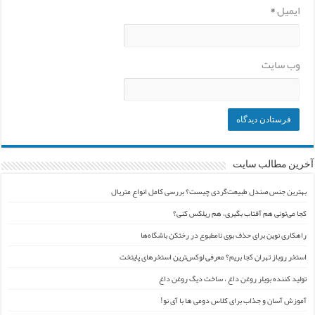
ایمیل
*
وب‌ سایت
آخرین مطالب سایت
بهترین جنس صندل طبیعت‌گردی چیست؟ بررسی کامل انواع متریال
کجا می‌تونی هم آفتاب بگیری، هم ریلکس کنی؟
راهکاری نوین برای حذف بوی نامطبوع در رختکن باشگاه‌ها
استخر روباز تهران کجا بریم؟ معرفی لوکس‌ترین استخرهای پایتخت
تولید کننده بویلر روغن داغ ، ساخت دیگ روغن داغ
آموزش آسان و جذاب برای کلاس دومی ها با آی نو!