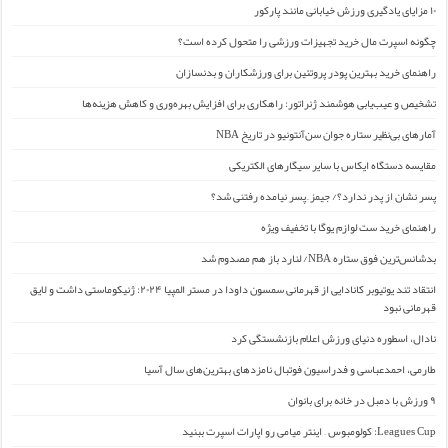
۱۰ مزایای یادگیری ورزش خیابانی مانند پارکور
چگونه اسپرت مال خرید تجهیزات ورزشی را متحول کرده است؟
راهنمای خرید بهترین پودر پروتئین برای ورزشکاران و بدنسازان
تشخیص و عیب‌یابی هوشمند ژنراتور: راهکاری برای افزایش بهره‌وری و کاهش هزینه‌ها
آمارهای بی‌نظیر ستاره جوان سن‌آنتونیو در تاریخ NBA
مقایسه دستگاه ایکاس با سایر سیگارهای الکتریکی
پسر نشان از پدر ندارد؟/ جیمز ِ پسر نیامده رفتنی شد؟
راهنمای خرید ست لوازم یوگا با تخفیف ویژه
بدشانس‌ترین فوق ستاره NBA/ لنارد باز هم مصدوم شد
انتقاد تند یوتیوبر کانادایی از قهرمانی سمسون داودا در مستر المپیا ۲۰۲۴: ژنیکوماستی داشت و لایق
قهرمانی نبود
نادال، اسطوره دنیای ورزش اعلام بازنشستگی کرد
طارمی، احمدعباسی و فدراسیون فوتبال نامزدهای بهترین‌های سال آسیا
۹ ورزش با دمبل در خانه برای بانوان
Leagues Cup: کولومبوس – اینتر میامی رو اپارات اسپرت ببنید