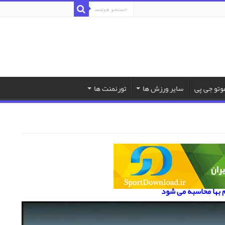
وتو جی پی
سایر ورزش ها
تورنمنت ها
م بها محاسبه می شود