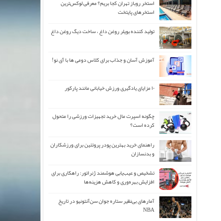
استخر روباز تهران کجا بریم؟ معرفی لوکس‌ترین
استخرهای پایتخت
تولید کننده بویلر روغن داغ ، ساخت دیگ روغن داغ
آموزش آسان و جذاب برای کلاس دومی ها با آی نو!
۱۰ مزایای یادگیری ورزش خیابانی مانند پارکور
چگونه اسپرت مال خرید تجهیزات ورزشی را متحول
کرده است؟
راهنمای خرید بهترین پودر پروتئین برای ورزشکاران
و بدنسازان
تشخیص و عیب‌یابی هوشمند ژنراتور: راهکاری برای
افزایش بهره‌وری و کاهش هزینه‌ها
آمارهای بی‌نظیر ستاره جوان سن‌آنتونیو در تاریخ
NBA