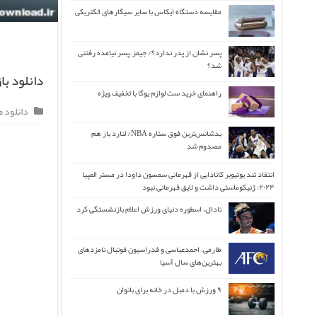
مقایسه دستگاه ایکاس با سایر سیگارهای الکتریکی
پسر نشان از پدر ندارد؟/ جیمز ِ پسر نیامده رفتنی
شد؟
دانلود باز
راهنمای خرید ست لوازم یوگا با تخفیف ویژه
دانلود 
بدشانس‌ترین فوق ستاره NBA/ لنارد باز هم
مصدوم شد
انتقاد تند یوتیوبر کانادایی از قهرمانی سمسون داودا در مستر المپیا
۲۰۲۴: ژنیکوماستی داشت و لایق قهرمانی نبود
نادال، اسطوره دنیای ورزش اعلام بازنشستگی کرد
طارمی، احمدعباسی و فدراسیون فوتبال نامزدهای
بهترین‌های سال آسیا
۹ ورزش با دمبل در خانه برای بانوان