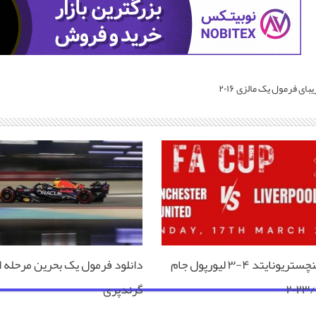
بای فرمول یک مالزی ۲۰۱۶
فول مچ منچستریونایتد ۴-۳ لیورپول جام
دانلود فرمول یک بحرین مرحله ا
گرندپری