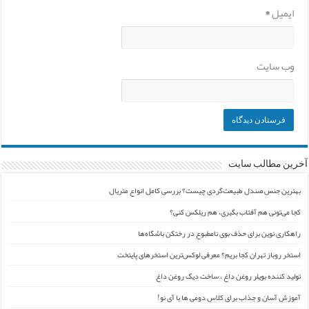
ایمیل
*
وب‌ سایت
آخرین مطالب سایت
بهترین جنس صندل طبیعت‌گردی چیست؟ بررسی کامل انواع متریال
کجا می‌تونی هم آفتاب بگیری، هم ریلکس کنی؟
راهکاری نوین برای حذف بوی نامطبوع در رختکن باشگاه‌ها
استخر روباز تهران کجا بریم؟ معرفی لوکس‌ترین استخرهای پایتخت
تولید کننده بویلر روغن داغ ، ساخت دیگ روغن داغ
آموزش آسان و جذاب برای کلاس دومی ها با آی نو!