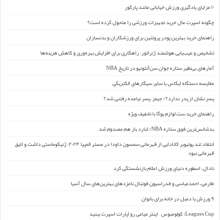
۱۰ مزایای یادگیری ورزش خیابانی مانند پارکور
چگونه اسپرت مال خرید تجهیزات ورزشی را متحول کرده است؟
راهنمای خرید بهترین پودر پروتئین برای ورزشکاران و بدنسازان
تشخیص و عیب‌یابی هوشمند ژنراتور: راهکاری برای افزایش بهره‌وری و کاهش هزینه‌ها
آمارهای بی‌نظیر ستاره جوان سن‌آنتونیو در تاریخ NBA
مقایسه دستگاه ایکاس با سایر سیگارهای الکتریکی
پسر نشان از پدر ندارد؟/ جیمز ِ پسر نیامده رفتنی شد؟
راهنمای خرید ست لوازم یوگا با تخفیف ویژه
بدشانس‌ترین فوق ستاره NBA/ لنارد باز هم مصدوم شد
انتقاد تند یوتیوبر کانادایی از قهرمانی سمسون داودا در مستر المپیا ۲۰۲۴: ژنیکوماستی داشت و لایق
قهرمانی نبود
نادال، اسطوره دنیای ورزش اعلام بازنشستگی کرد
طارمی، احمدعباسی و فدراسیون فوتبال نامزدهای بهترین‌های سال آسیا
۹ ورزش با دمبل در خانه برای بانوان
Leagues Cup: کولومبوس – اینتر میامی رو اپارات اسپرت ببنید