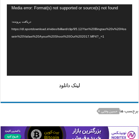
Media error: Format(s) not supported or source(s) not found
دریافت پرونده:
https://dl.sportdownload.ir/video/billiard/clip/95.12/Yan%20Bingtao%20v%20Hos
sein%20Vafaei%20Ayouri%20Shoot%20Out%202017.MP4?_=1
لینک دانلود
برچسب ها
حسین وفایی