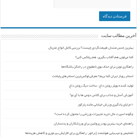
آخرین مطالب سایت
بهترین جنس صندل طبیعت‌گردی چیست؟ بررسی کامل انواع متریال
کجا می‌تونی هم آفتاب بگیری، هم ریلکس کنی؟
راهکاری نوین برای حذف بوی نامطبوع در رختکن باشگاه‌ها
استخر روباز تهران کجا بریم؟ معرفی لوکس‌ترین استخرهای پایتخت
تولید کننده بویلر روغن داغ ، ساخت دیگ روغن داغ
آموزش آسان و جذاب برای کلاس دومی ها با آی نو!
۱۰ مزایای یادگیری ورزش خیابانی مانند پارکور
چگونه اسپرت مال خرید تجهیزات ورزشی را متحول کرده است؟
راهنمای خرید بهترین پودر پروتئین برای ورزشکاران و بدنسازان
تشخیص و عیب‌یابی هوشمند ژنراتور: راهکاری برای افزایش بهره‌وری و کاهش هزینه‌ها