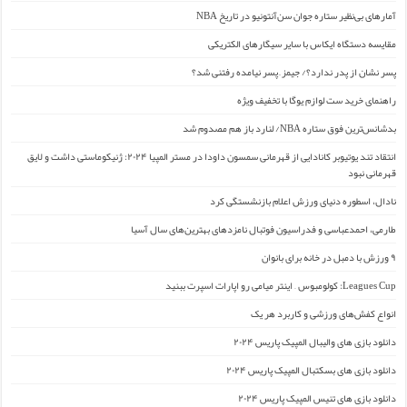
آمارهای بی‌نظیر ستاره جوان سن‌آنتونیو در تاریخ NBA
مقایسه دستگاه ایکاس با سایر سیگارهای الکتریکی
پسر نشان از پدر ندارد؟/ جیمز ِ پسر نیامده رفتنی شد؟
راهنمای خرید ست لوازم یوگا با تخفیف ویژه
بدشانس‌ترین فوق ستاره NBA/ لنارد باز هم مصدوم شد
انتقاد تند یوتیوبر کانادایی از قهرمانی سمسون داودا در مستر المپیا ۲۰۲۴: ژنیکوماستی داشت و لایق
قهرمانی نبود
نادال، اسطوره دنیای ورزش اعلام بازنشستگی کرد
طارمی، احمدعباسی و فدراسیون فوتبال نامزدهای بهترین‌های سال آسیا
۹ ورزش با دمبل در خانه برای بانوان
Leagues Cup: کولومبوس – اینتر میامی رو اپارات اسپرت ببنید
انواع کفش‌های ورزشی و کاربرد هر یک
دانلود بازی های والیبال المپیک پاریس ۲۰۲۴
دانلود بازی های بسکتبال المپیک پاریس ۲۰۲۴
دانلود بازی های تنیس المپیک پاریس ۲۰۲۴