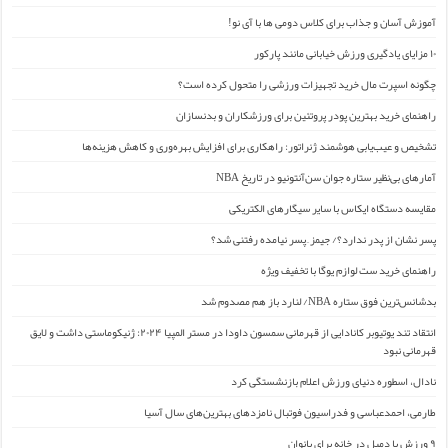
آموزش آسان و جذاب برای کلاس دومی ها با آی نو!
۱۰ مزایای یادگیری ورزش خیابانی مانند پارکور
چگونه اسپرت مال خرید تجهیزات ورزشی را متحول کرده است؟
راهنمای خرید بهترین پودر پروتئین برای ورزشکاران و بدنسازان
تشخیص و عیب‌یابی هوشمند ژنراتور: راهکاری برای افزایش بهره‌وری و کاهش هزینه‌ها
آمارهای بی‌نظیر ستاره جوان سن‌آنتونیو در تاریخ NBA
مقایسه دستگاه ایکاس با سایر سیگارهای الکتریکی
پسر نشان از پدر ندارد؟/ جیمز ِ پسر نیامده رفتنی شد؟
راهنمای خرید ست لوازم یوگا با تخفیف ویژه
بدشانس‌ترین فوق ستاره NBA/ لنارد باز هم مصدوم شد
انتقاد تند یوتیوبر کانادایی از قهرمانی سمسون داودا در مستر المپیا ۲۰۲۴: ژنیکوماستی داشت و لایق
قهرمانی نبود
نادال، اسطوره دنیای ورزش اعلام بازنشستگی کرد
طارمی، احمدعباسی و فدراسیون فوتبال نامزدهای بهترین‌های سال آسیا
۹ ورزش با دمبل در خانه برای بانوان