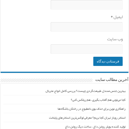
ایمیل
*
وب‌ سایت
آخرین مطالب سایت
بهترین جنس صندل طبیعت‌گردی چیست؟ بررسی کامل انواع متریال
کجا می‌تونی هم آفتاب بگیری، هم ریلکس کنی؟
راهکاری نوین برای حذف بوی نامطبوع در رختکن باشگاه‌ها
استخر روباز تهران کجا بریم؟ معرفی لوکس‌ترین استخرهای پایتخت
تولید کننده بویلر روغن داغ ، ساخت دیگ روغن داغ