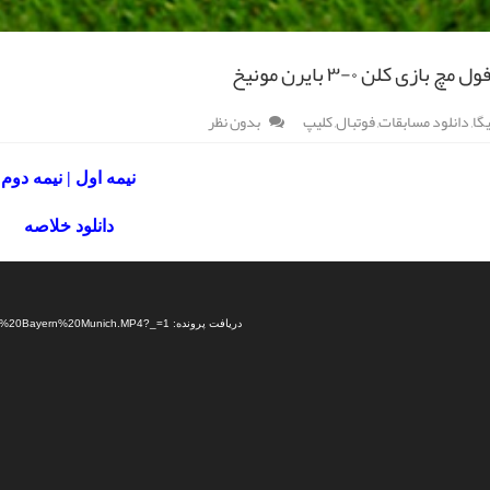
 بازی کلن ۰-۳ بایرن مونیخ
گا
,
دانلود مسابقات
,
فوتبال
,
کلیپ
بدون نظر
نیمه اول | نیمه دوم
دانلود خلاصه
دریافت پرونده: https://dl.sportdownload.ir/video/football/95.12/highlight/FC%20Cologne%200-3%20Bayern%20Munich.MP4?_=1