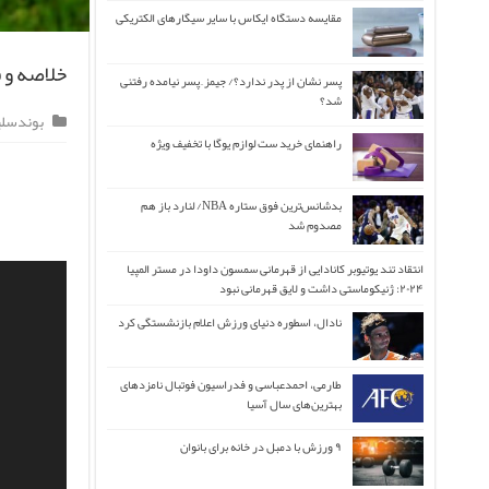
مقایسه دستگاه ایکاس با سایر سیگارهای الکتریکی
خلاصه و فول مچ
پسر نشان از پدر ندارد؟/ جیمز ِ پسر نیامده رفتنی
شد؟
بوندسلی
راهنمای خرید ست لوازم یوگا با تخفیف ویژه
بدشانس‌ترین فوق ستاره NBA/ لنارد باز هم
مصدوم شد
انتقاد تند یوتیوبر کانادایی از قهرمانی سمسون داودا در مستر المپیا
۲۰۲۴: ژنیکوماستی داشت و لایق قهرمانی نبود
نادال، اسطوره دنیای ورزش اعلام بازنشستگی کرد
طارمی، احمدعباسی و فدراسیون فوتبال نامزدهای
بهترین‌های سال آسیا
۹ ورزش با دمبل در خانه برای بانوان