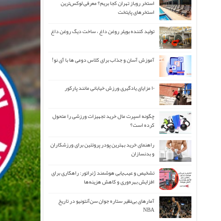
استخر روباز تهران کجا بریم؟ معرفی لوکس‌ترین
استخرهای پایتخت
تولید کننده بویلر روغن داغ ، ساخت دیگ روغن داغ
آموزش آسان و جذاب برای کلاس دومی ها با آی نو!
۱۰ مزایای یادگیری ورزش خیابانی مانند پارکور
چگونه اسپرت مال خرید تجهیزات ورزشی را متحول
کرده است؟
راهنمای خرید بهترین پودر پروتئین برای ورزشکاران
و بدنسازان
تشخیص و عیب‌یابی هوشمند ژنراتور: راهکاری برای
افزایش بهره‌وری و کاهش هزینه‌ها
آمارهای بی‌نظیر ستاره جوان سن‌آنتونیو در تاریخ
NBA