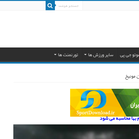
وتو جی پی
سایر ورزش ها
تورنمنت ها
م بها محاسبه می شود