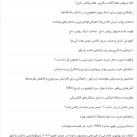
کجا می‌تونی هم آفتاب بگیری، هم ریلکس کنی؟
راهکاری نوین برای حذف بوی نامطبوع در رختکن باشگاه‌ها
استخر روباز تهران کجا بریم؟ معرفی لوکس‌ترین استخرهای پایتخت
تولید کننده بویلر روغن داغ ، ساخت دیگ روغن داغ
آموزش آسان و جذاب برای کلاس دومی ها با آی نو!
۱۰ مزایای یادگیری ورزش خیابانی مانند پارکور
چگونه اسپرت مال خرید تجهیزات ورزشی را متحول کرده است؟
راهنمای خرید بهترین پودر پروتئین برای ورزشکاران و بدنسازان
تشخیص و عیب‌یابی هوشمند ژنراتور: راهکاری برای افزایش بهره‌وری و کاهش هزینه‌ها
آمارهای بی‌نظیر ستاره جوان سن‌آنتونیو در تاریخ NBA
مقایسه دستگاه ایکاس با سایر سیگارهای الکتریکی
پسر نشان از پدر ندارد؟/ جیمز ِ پسر نیامده رفتنی شد؟
راهنمای خرید ست لوازم یوگا با تخفیف ویژه
بدشانس‌ترین فوق ستاره NBA/ لنارد باز هم مصدوم شد
انتقاد تند یوتیوبر کانادایی از قهرمانی سمسون داودا در مستر المپیا ۲۰۲۴: ژنیکوماستی داشت و لایق