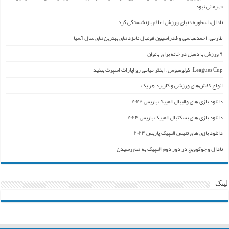
قهرمانی نبود
نادال، اسطوره دنیای ورزش اعلام بازنشستگی کرد
طارمی، احمدعباسی و فدراسیون فوتبال نامزدهای بهترین‌های سال آسیا
۹ ورزش با دمبل در خانه برای بانوان
Leagues Cup: کولومبوس – اینتر میامی رو اپارات اسپرت ببنید
انواع کفش‌های ورزشی و کاربرد هر یک
دانلود بازی های والیبال المپیک پاریس ۲۰۲۴
دانلود بازی های بسکتبال المپیک پاریس ۲۰۲۴
دانلود بازی های تنیس المپیک پاریس ۲۰۲۴
نادال و جوکوویچ در دور دوم المپیک به هم رسیدن
لینک