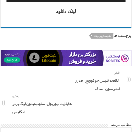
لینک دانلود
برچسب ها
منچستریونایتد
قبلی
خلاصه تنیس جوکوویچ ، فدرر –
اندرسون ، ساک
بعدی
هایلایت لیورپول – ساوتهمپتون لیگ برتر
انگلیس
مطالب مرتبط