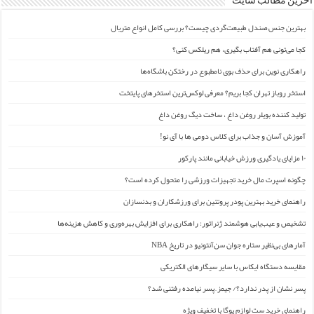
آخرین مطالب سایت
بهترین جنس صندل طبیعت‌گردی چیست؟ بررسی کامل انواع متریال
کجا می‌تونی هم آفتاب بگیری، هم ریلکس کنی؟
راهکاری نوین برای حذف بوی نامطبوع در رختکن باشگاه‌ها
استخر روباز تهران کجا بریم؟ معرفی لوکس‌ترین استخرهای پایتخت
تولید کننده بویلر روغن داغ ، ساخت دیگ روغن داغ
آموزش آسان و جذاب برای کلاس دومی ها با آی نو!
۱۰ مزایای یادگیری ورزش خیابانی مانند پارکور
چگونه اسپرت مال خرید تجهیزات ورزشی را متحول کرده است؟
راهنمای خرید بهترین پودر پروتئین برای ورزشکاران و بدنسازان
تشخیص و عیب‌یابی هوشمند ژنراتور: راهکاری برای افزایش بهره‌وری و کاهش هزینه‌ها
آمارهای بی‌نظیر ستاره جوان سن‌آنتونیو در تاریخ NBA
مقایسه دستگاه ایکاس با سایر سیگارهای الکتریکی
پسر نشان از پدر ندارد؟/ جیمز ِ پسر نیامده رفتنی شد؟
راهنمای خرید ست لوازم یوگا با تخفیف ویژه