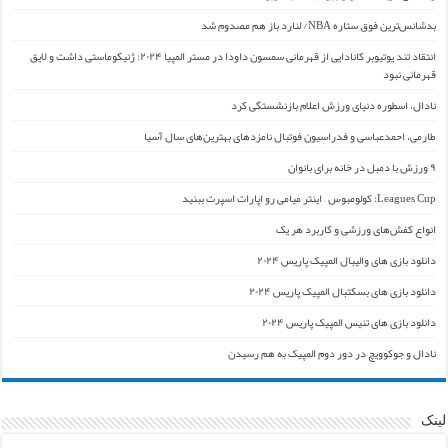
بدشانس‌ترین فوق ستاره NBA/ لنارد باز هم مصدوم شد
انتقاد تند یوتیوبر کانادایی از قهرمانی سمسون داودا در مستر المپیا ۲۰۲۴: ژنیکوماستی داشت و لایق
قهرمانی نبود
نادال، اسطوره دنیای ورزش اعلام بازنشستگی کرد
طارمی، احمدعباسی و فدراسیون فوتبال نامزدهای بهترین‌های سال آسیا
۹ ورزش با دمبل در خانه برای بانوان
Leagues Cup: کولومبوس – اینتر میامی رو اپارات اسپرت ببنید
انواع کفش‌های ورزشی و کاربرد هر یک
دانلود بازی های والیبال المپیک پاریس ۲۰۲۴
دانلود بازی های بسکتبال المپیک پاریس ۲۰۲۴
دانلود بازی های تنیس المپیک پاریس ۲۰۲۴
نادال و جوکوویچ در دور دوم المپیک به هم رسیدن
لینک