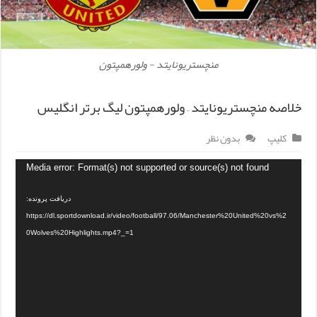
منچستریونایتد - ولورهمپتون
خلاصه منچستریونایتد – ولورهمپتون لیگ برتر انگلیس
کلیپ
بدون نظر
Media error: Format(s) not supported or source(s) not found
دریافت پرونده:
https://dl.sportdownload.ir/video/football/97.06/Manchester%20United%20vs%2
0Wolves%20Highlights.mp4?_=1