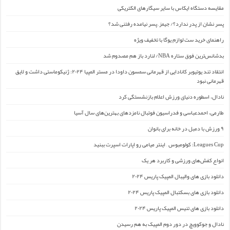
مقایسه دستگاه ایکاس با سایر سیگارهای الکتریکی
پسر نشان از پدر ندارد؟/ جیمز ِ پسر نیامده رفتنی شد؟
راهنمای خرید ست لوازم یوگا با تخفیف ویژه
بدشانس‌ترین فوق ستاره NBA/ لنارد باز هم مصدوم شد
انتقاد تند یوتیوبر کانادایی از قهرمانی سمسون داودا در مستر المپیا ۲۰۲۴: ژنیکوماستی داشت و لایق
قهرمانی نبود
نادال، اسطوره دنیای ورزش اعلام بازنشستگی کرد
طارمی، احمدعباسی و فدراسیون فوتبال نامزدهای بهترین‌های سال آسیا
۹ ورزش با دمبل در خانه برای بانوان
Leagues Cup: کولومبوس – اینتر میامی رو اپارات اسپرت ببنید
انواع کفش‌های ورزشی و کاربرد هر یک
دانلود بازی های والیبال المپیک پاریس ۲۰۲۴
دانلود بازی های بسکتبال المپیک پاریس ۲۰۲۴
دانلود بازی های تنیس المپیک پاریس ۲۰۲۴
نادال و جوکوویچ در دور دوم المپیک به هم رسیدن