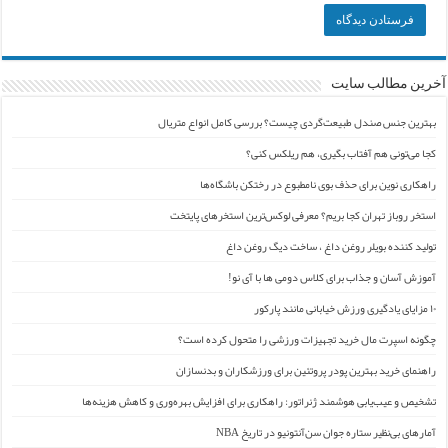
آخرین مطالب سایت
بهترین جنس صندل طبیعت‌گردی چیست؟ بررسی کامل انواع متریال
کجا می‌تونی هم آفتاب بگیری، هم ریلکس کنی؟
راهکاری نوین برای حذف بوی نامطبوع در رختکن باشگاه‌ها
استخر روباز تهران کجا بریم؟ معرفی لوکس‌ترین استخرهای پایتخت
تولید کننده بویلر روغن داغ ، ساخت دیگ روغن داغ
آموزش آسان و جذاب برای کلاس دومی ها با آی نو!
۱۰ مزایای یادگیری ورزش خیابانی مانند پارکور
چگونه اسپرت مال خرید تجهیزات ورزشی را متحول کرده است؟
راهنمای خرید بهترین پودر پروتئین برای ورزشکاران و بدنسازان
تشخیص و عیب‌یابی هوشمند ژنراتور: راهکاری برای افزایش بهره‌وری و کاهش هزینه‌ها
آمارهای بی‌نظیر ستاره جوان سن‌آنتونیو در تاریخ NBA