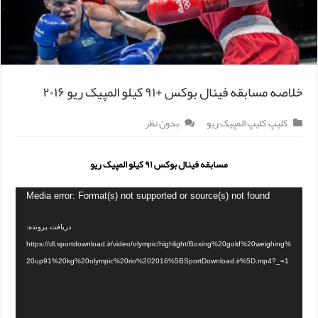
خلاصه مسابقه فینال بوکس +۹۱ کیلو المپیک ریو ۲۰۱۶
کلیپ
,
کلیپ المپیک ریو
بدون نظر
مسابقه فینال بوکس ۹۱ کیلو المپیک ریو
Media error: Format(s) not supported or source(s) not found
دریافت پرونده:
https://dl.sportdownload.ir/video/olympic/highlight/Boxing%20gold%20weighing%
20up91%20kg%20olympic%20rio%202016%5BSportDownload.ir%5D.mp4?_=1