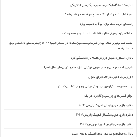
مقایسه دستگاه ایکاس با سایر سیگارهای الکتریکی
پسر نشان از پدر ندارد؟/ جیمز ِ پسر نیامده رفتنی شد؟
راهنمای خرید ست لوازم یوگا با تخفیف ویژه
بدشانس‌ترین فوق ستاره NBA/ لنارد باز هم مصدوم شد
انتقاد تند یوتیوبر کانادایی از قهرمانی سمسون داودا در مستر المپیا ۲۰۲۴: ژنیکوماستی داشت و لایق
قهرمانی نبود
نادال، اسطوره دنیای ورزش اعلام بازنشستگی کرد
طارمی، احمدعباسی و فدراسیون فوتبال نامزدهای بهترین‌های سال آسیا
۹ ورزش با دمبل در خانه برای بانوان
Leagues Cup: کولومبوس – اینتر میامی رو اپارات اسپرت ببنید
انواع کفش‌های ورزشی و کاربرد هر یک
دانلود بازی های والیبال المپیک پاریس ۲۰۲۴
دانلود بازی های بسکتبال المپیک پاریس ۲۰۲۴
دانلود بازی های تنیس المپیک پاریس ۲۰۲۴
نادال و جوکوویچ در دور دوم المپیک به هم رسیدن