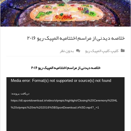
خلاصه دیدنی از مراسم اختتامیه المپیک ریو ۲۰۱۶
کلیپ
,
کلیپ المپیک ریو
بدون نظر
خلاصه دیدنی از مراسم اختتامیه المپیک ریو ۲۰۱۶
Media error: Format(s) not supported or source(s) not found
دریافت پرونده:
https://dl.sportdownload.ir/video/olympic/highlight/Closing%20Ceremony%20HL
%20olympic%20rio%202016%5BSportDownload.ir%5D.mp4?_=1