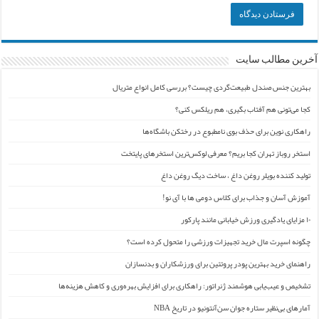
آخرین مطالب سایت
بهترین جنس صندل طبیعت‌گردی چیست؟ بررسی کامل انواع متریال
کجا می‌تونی هم آفتاب بگیری، هم ریلکس کنی؟
راهکاری نوین برای حذف بوی نامطبوع در رختکن باشگاه‌ها
استخر روباز تهران کجا بریم؟ معرفی لوکس‌ترین استخرهای پایتخت
تولید کننده بویلر روغن داغ ، ساخت دیگ روغن داغ
آموزش آسان و جذاب برای کلاس دومی ها با آی نو!
۱۰ مزایای یادگیری ورزش خیابانی مانند پارکور
چگونه اسپرت مال خرید تجهیزات ورزشی را متحول کرده است؟
راهنمای خرید بهترین پودر پروتئین برای ورزشکاران و بدنسازان
تشخیص و عیب‌یابی هوشمند ژنراتور: راهکاری برای افزایش بهره‌وری و کاهش هزینه‌ها
آمارهای بی‌نظیر ستاره جوان سن‌آنتونیو در تاریخ NBA