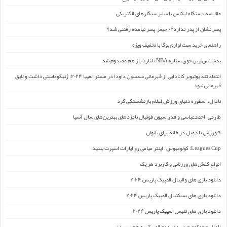
مقایسه دستگاه ایکاس با سایر سیگارهای الکتریکی
پسر نشان از پدر ندارد؟/ جیمز ِ پسر نیامده رفتنی شد؟
راهنمای خرید ست لوازم یوگا با تخفیف ویژه
بدشانس‌ترین فوق ستاره NBA/ لنارد باز هم مصدوم شد
انتقاد تند یوتیوبر کانادایی از قهرمانی سمسون داودا در مستر المپیا ۲۰۲۴: ژنیکوماستی داشت و لایق
قهرمانی نبود
نادال، اسطوره دنیای ورزش اعلام بازنشستگی کرد
طارمی، احمدعباسی و فدراسیون فوتبال نامزدهای بهترین‌های سال آسیا
۹ ورزش با دمبل در خانه برای بانوان
Leagues Cup: کولومبوس – اینتر میامی رو اپارات اسپرت ببنید
انواع کفش‌های ورزشی و کاربرد هر یک
دانلود بازی های والیبال المپیک پاریس ۲۰۲۴
دانلود بازی های بسکتبال المپیک پاریس ۲۰۲۴
دانلود بازی های تنیس المپیک پاریس ۲۰۲۴
نادال و جوکوویچ در دور دوم المپیک به هم رسیدن