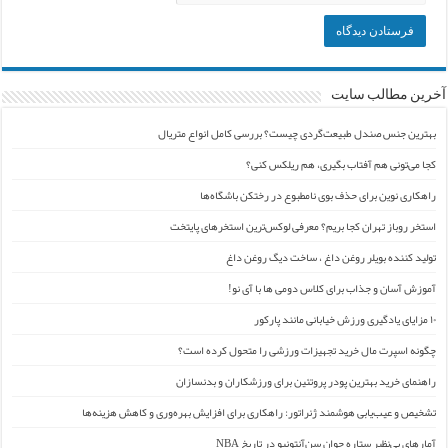
آخرین مطالب سایت
بهترین جنس صندل طبیعت‌گردی چیست؟ بررسی کامل انواع متریال
کجا می‌تونی هم آفتاب بگیری، هم ریلکس کنی؟
راهکاری نوین برای حذف بوی نامطبوع در رختکن باشگاه‌ها
استخر روباز تهران کجا بریم؟ معرفی لوکس‌ترین استخرهای پایتخت
تولید کننده بویلر روغن داغ ، ساخت دیگ روغن داغ
آموزش آسان و جذاب برای کلاس دومی ها با آی نو!
۱۰ مزایای یادگیری ورزش خیابانی مانند پارکور
چگونه اسپرت مال خرید تجهیزات ورزشی را متحول کرده است؟
راهنمای خرید بهترین پودر پروتئین برای ورزشکاران و بدنسازان
تشخیص و عیب‌یابی هوشمند ژنراتور: راهکاری برای افزایش بهره‌وری و کاهش هزینه‌ها
آمارهای بی‌نظیر ستاره جوان سن‌آنتونیو در تاریخ NBA