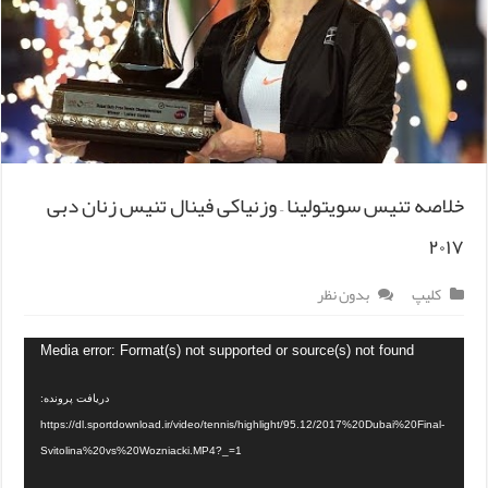
خلاصه تنیس سویتولینا – وزنیاکی فینال تنیس زنان دبی
۲۰۱۷
کلیپ
بدون نظر
Media error: Format(s) not supported or source(s) not found
دریافت پرونده:
https://dl.sportdownload.ir/video/tennis/highlight/95.12/2017%20Dubai%20Final-
Svitolina%20vs%20Wozniacki.MP4?_=1