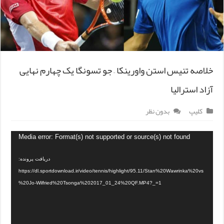
خلاصه تنیس استن واورینکا – جو تسونگا یک چهارم نهایی
آزاد استرالیا
کلیپ
بدون نظر
Media error: Format(s) not supported or source(s) not found
دریافت پرونده:
https://dl.sportdownload.ir/video/tennis/highlight/95.11/Stan%20Wawrinka%20vs
%20Jo-Wilfried%20Tsonga%202017_01_24%20QF.MP4?_=1