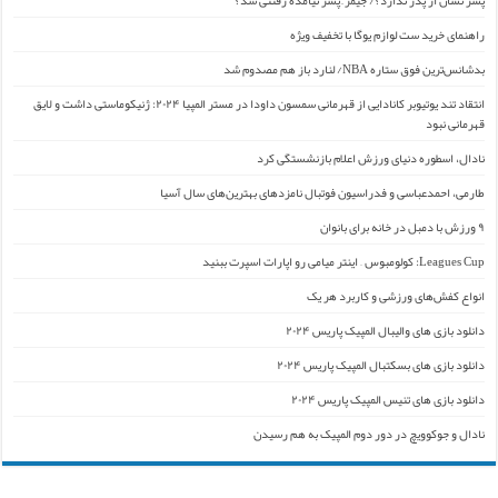
راهنمای خرید ست لوازم یوگا با تخفیف ویژه
بدشانس‌ترین فوق ستاره NBA/ لنارد باز هم مصدوم شد
انتقاد تند یوتیوبر کانادایی از قهرمانی سمسون داودا در مستر المپیا ۲۰۲۴: ژنیکوماستی داشت و لایق
قهرمانی نبود
نادال، اسطوره دنیای ورزش اعلام بازنشستگی کرد
طارمی، احمدعباسی و فدراسیون فوتبال نامزدهای بهترین‌های سال آسیا
۹ ورزش با دمبل در خانه برای بانوان
Leagues Cup: کولومبوس – اینتر میامی رو اپارات اسپرت ببنید
انواع کفش‌های ورزشی و کاربرد هر یک
دانلود بازی های والیبال المپیک پاریس ۲۰۲۴
دانلود بازی های بسکتبال المپیک پاریس ۲۰۲۴
دانلود بازی های تنیس المپیک پاریس ۲۰۲۴
نادال و جوکوویچ در دور دوم المپیک به هم رسیدن