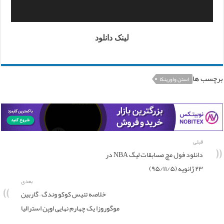
لینک دانلود
برچسب ها
استن واورینکا
قبلی
دانلود فول مچ مسابقات لیگ NBA در
۲۳ ژانویه (۹۵/۱۱/۵)
بعدی
خلاصه تنیس کوکو وندگ – گاربین
موگوروزا یک چهارم نهایی اوپن استرالیا