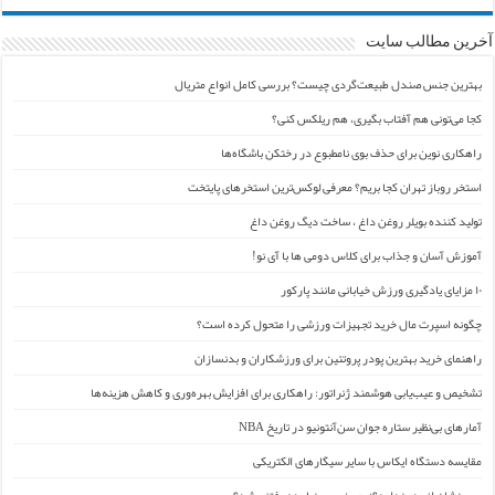
آخرین مطالب سایت
بهترین جنس صندل طبیعت‌گردی چیست؟ بررسی کامل انواع متریال
کجا می‌تونی هم آفتاب بگیری، هم ریلکس کنی؟
راهکاری نوین برای حذف بوی نامطبوع در رختکن باشگاه‌ها
استخر روباز تهران کجا بریم؟ معرفی لوکس‌ترین استخرهای پایتخت
تولید کننده بویلر روغن داغ ، ساخت دیگ روغن داغ
آموزش آسان و جذاب برای کلاس دومی ها با آی نو!
۱۰ مزایای یادگیری ورزش خیابانی مانند پارکور
چگونه اسپرت مال خرید تجهیزات ورزشی را متحول کرده است؟
راهنمای خرید بهترین پودر پروتئین برای ورزشکاران و بدنسازان
تشخیص و عیب‌یابی هوشمند ژنراتور: راهکاری برای افزایش بهره‌وری و کاهش هزینه‌ها
آمارهای بی‌نظیر ستاره جوان سن‌آنتونیو در تاریخ NBA
مقایسه دستگاه ایکاس با سایر سیگارهای الکتریکی
پسر نشان از پدر ندارد؟/ جیمز ِ پسر نیامده رفتنی شد؟