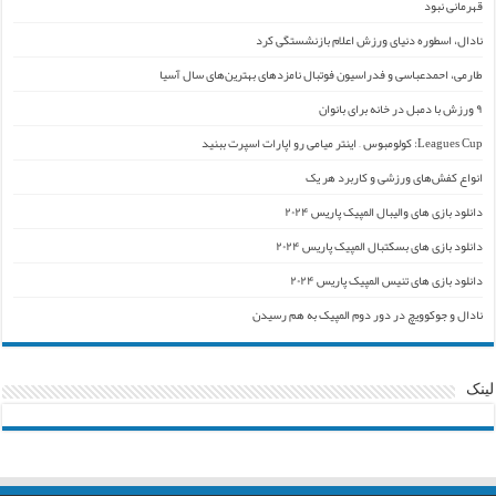
قهرمانی نبود
نادال، اسطوره دنیای ورزش اعلام بازنشستگی کرد
طارمی، احمدعباسی و فدراسیون فوتبال نامزدهای بهترین‌های سال آسیا
۹ ورزش با دمبل در خانه برای بانوان
Leagues Cup: کولومبوس – اینتر میامی رو اپارات اسپرت ببنید
انواع کفش‌های ورزشی و کاربرد هر یک
دانلود بازی های والیبال المپیک پاریس ۲۰۲۴
دانلود بازی های بسکتبال المپیک پاریس ۲۰۲۴
دانلود بازی های تنیس المپیک پاریس ۲۰۲۴
نادال و جوکوویچ در دور دوم المپیک به هم رسیدن
لینک