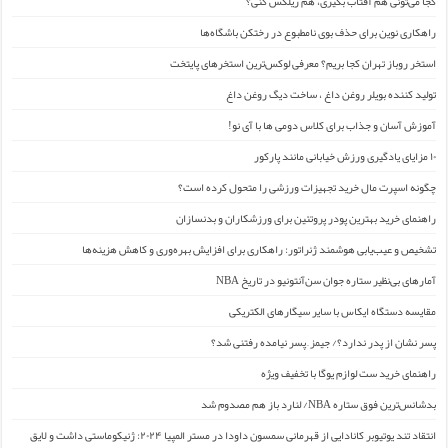
کجا می‌تونی هم آفتاب بگیری، هم ریلکس کنی؟
راهکاری نوین برای حذف بوی نامطبوع در رختکن باشگاه‌ها
استخر روباز تهران کجا بریم؟ معرفی لوکس‌ترین استخرهای پایتخت
تولید کننده بویلر روغن داغ ، ساخت دیگ روغن داغ
آموزش آسان و جذاب برای کلاس دومی ها با آی نو!
۱۰ مزایای یادگیری ورزش خیابانی مانند پارکور
چگونه اسپرت مال خرید تجهیزات ورزشی را متحول کرده است؟
راهنمای خرید بهترین پودر پروتئین برای ورزشکاران و بدنسازان
تشخیص و عیب‌یابی هوشمند ژنراتور: راهکاری برای افزایش بهره‌وری و کاهش هزینه‌ها
آمارهای بی‌نظیر ستاره جوان سن‌آنتونیو در تاریخ NBA
مقایسه دستگاه ایکاس با سایر سیگارهای الکتریکی
پسر نشان از پدر ندارد؟/ جیمز ِ پسر نیامده رفتنی شد؟
راهنمای خرید ست لوازم یوگا با تخفیف ویژه
بدشانس‌ترین فوق ستاره NBA/ لنارد باز هم مصدوم شد
انتقاد تند یوتیوبر کانادایی از قهرمانی سمسون داودا در مستر المپیا ۲۰۲۴: ژنیکوماستی داشت و لایق