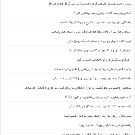
بهترین جنس صندل طبیعت‌گردی چیست؟ بررسی کامل انواع متریال
کجا می‌تونی هم آفتاب بگیری، هم ریلکس کنی؟
راهکاری نوین برای حذف بوی نامطبوع در رختکن باشگاه‌ها
استخر روباز تهران کجا بریم؟ معرفی لوکس‌ترین استخرهای پایتخت
تولید کننده بویلر روغن داغ ، ساخت دیگ روغن داغ
آموزش آسان و جذاب برای کلاس دومی ها با آی نو!
۱۰ مزایای یادگیری ورزش خیابانی مانند پارکور
چگونه اسپرت مال خرید تجهیزات ورزشی را متحول کرده است؟
راهنمای خرید بهترین پودر پروتئین برای ورزشکاران و بدنسازان
تشخیص و عیب‌یابی هوشمند ژنراتور: راهکاری برای افزایش بهره‌وری و کاهش هزینه‌ها
آمارهای بی‌نظیر ستاره جوان سن‌آنتونیو در تاریخ NBA
مقایسه دستگاه ایکاس با سایر سیگارهای الکتریکی
پسر نشان از پدر ندارد؟/ جیمز ِ پسر نیامده رفتنی شد؟
راهنمای خرید ست لوازم یوگا با تخفیف ویژه
بدشانس‌ترین فوق ستاره NBA/ لنارد باز هم مصدوم شد