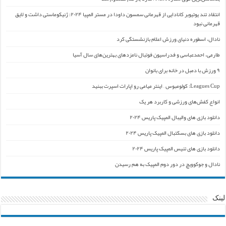
انتقاد تند یوتیوبر کانادایی از قهرمانی سمسون داودا در مستر المپیا ۲۰۲۴: ژنیکوماستی داشت و لایق
قهرمانی نبود
نادال، اسطوره دنیای ورزش اعلام بازنشستگی کرد
طارمی، احمدعباسی و فدراسیون فوتبال نامزدهای بهترین‌های سال آسیا
۹ ورزش با دمبل در خانه برای بانوان
Leagues Cup: کولومبوس – اینتر میامی رو اپارات اسپرت ببنید
انواع کفش‌های ورزشی و کاربرد هر یک
دانلود بازی های والیبال المپیک پاریس ۲۰۲۴
دانلود بازی های بسکتبال المپیک پاریس ۲۰۲۴
دانلود بازی های تنیس المپیک پاریس ۲۰۲۴
نادال و جوکوویچ در دور دوم المپیک به هم رسیدن
لینک