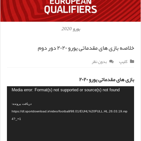
یورو 2020,
خلاصه بازی های مقدماتی یورو ۲۰۲۰ دور دوم
کلیپ
بدون نظر
بازی های مقدماتی یورو ۲۰۲۰
Media error: Format(s) not supported or source(s) not found
دریافت پرونده:
https://dl.sportdownload.ir/video/football/98.01/EUHL%20FULL.HL.26.03.19.mp
4?_=1