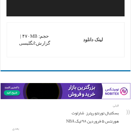
حجم: ۴۷۰MB |
لینک دانلود
گزارش:انگلیسی
قبلی
بسکتبال تورنتو رپترز – شارلوت
هورنتس ۵ فروردین ۹۸ لیگ NBA
بعدی