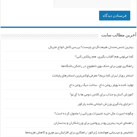
آخرین مطالب سایت
بهترین جنس صندل طبیعت‌گردی چیست؟ بررسی کامل انواع متریال
کجا می‌تونی هم آفتاب بگیری، هم ریلکس کنی؟
راهکاری نوین برای حذف بوی نامطبوع در رختکن باشگاه‌ها
استخر روباز تهران کجا بریم؟ معرفی لوکس‌ترین استخرهای پایتخت
تولید کننده بویلر روغن داغ ، ساخت دیگ روغن داغ
آموزش آسان و جذاب برای کلاس دومی ها با آی نو!
۱۰ مزایای یادگیری ورزش خیابانی مانند پارکور
چگونه اسپرت مال خرید تجهیزات ورزشی را متحول کرده است؟
راهنمای خرید بهترین پودر پروتئین برای ورزشکاران و بدنسازان
تشخیص و عیب‌یابی هوشمند ژنراتور: راهکاری برای افزایش بهره‌وری و کاهش هزینه‌ها