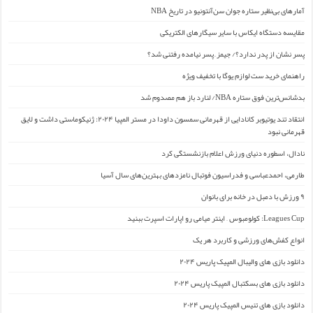
آمارهای بی‌نظیر ستاره جوان سن‌آنتونیو در تاریخ NBA
مقایسه دستگاه ایکاس با سایر سیگارهای الکتریکی
پسر نشان از پدر ندارد؟/ جیمز ِ پسر نیامده رفتنی شد؟
راهنمای خرید ست لوازم یوگا با تخفیف ویژه
بدشانس‌ترین فوق ستاره NBA/ لنارد باز هم مصدوم شد
انتقاد تند یوتیوبر کانادایی از قهرمانی سمسون داودا در مستر المپیا ۲۰۲۴: ژنیکوماستی داشت و لایق
قهرمانی نبود
نادال، اسطوره دنیای ورزش اعلام بازنشستگی کرد
طارمی، احمدعباسی و فدراسیون فوتبال نامزدهای بهترین‌های سال آسیا
۹ ورزش با دمبل در خانه برای بانوان
Leagues Cup: کولومبوس – اینتر میامی رو اپارات اسپرت ببنید
انواع کفش‌های ورزشی و کاربرد هر یک
دانلود بازی های والیبال المپیک پاریس ۲۰۲۴
دانلود بازی های بسکتبال المپیک پاریس ۲۰۲۴
دانلود بازی های تنیس المپیک پاریس ۲۰۲۴