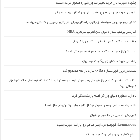
چگونه اسپرت مال خرید تجهیزات ورزشی را متحول کرده است؟
راهنمای خرید بهترین پودر پروتئین برای ورزشکاران و بدنسازان
تشخیص و عیب‌یابی هوشمند ژنراتور: راهکاری برای افزایش بهره‌وری و کاهش هزینه‌ها
آمارهای بی‌نظیر ستاره جوان سن‌آنتونیو در تاریخ NBA
مقایسه دستگاه ایکاس با سایر سیگارهای الکتریکی
پسر نشان از پدر ندارد؟/ جیمز ِ پسر نیامده رفتنی شد؟
راهنمای خرید ست لوازم یوگا با تخفیف ویژه
بدشانس‌ترین فوق ستاره NBA/ لنارد باز هم مصدوم شد
انتقاد تند یوتیوبر کانادایی از قهرمانی سمسون داودا در مستر المپیا ۲۰۲۴: ژنیکوماستی داشت و لایق
قهرمانی نبود
نادال، اسطوره دنیای ورزش اعلام بازنشستگی کرد
طارمی، احمدعباسی و فدراسیون فوتبال نامزدهای بهترین‌های سال آسیا
۹ ورزش با دمبل در خانه برای بانوان
Leagues Cup: کولومبوس – اینتر میامی رو اپارات اسپرت ببنید
انواع کفش‌های ورزشی و کاربرد هر یک