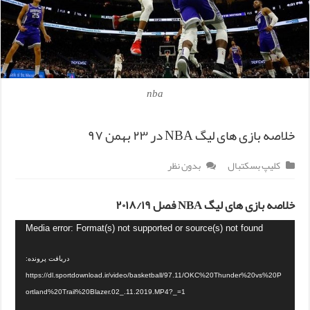
nba
خلاصه بازی های لیگ NBA در ۲۳ بهمن ۹۷
کلیپ بسکتبال
بدون نظر
خلاصه بازی های لیگ NBA فصل ۲۰۱۸/۱۹
Media error: Format(s) not supported or source(s) not found
دریافت پرونده:
https://dl.sportdownload.ir/video/basketball/97.11/OKC%20Thunder%20vs%20P
ortland%20Trail%20Blazer.02_.11.2019.MP4?_=1