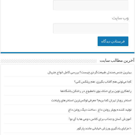
وب‌ سایت
آخرین مطالب سایت
بهترین جنس صندل طبیعت‌گردی چیست؟ بررسی کامل انواع متریال
کجا می‌تونی هم آفتاب بگیری، هم ریلکس کنی؟
راهکاری نوین برای حذف بوی نامطبوع در رختکن باشگاه‌ها
استخر روباز تهران کجا بریم؟ معرفی لوکس‌ترین استخرهای پایتخت
تولید کننده بویلر روغن داغ ، ساخت دیگ روغن داغ
آموزش آسان و جذاب برای کلاس دومی ها با آی نو!
۱۰ مزایای یادگیری ورزش خیابانی مانند پارکور