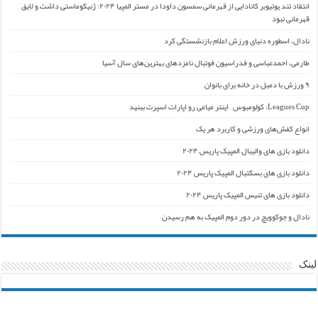
انتقاد تند یوتیوبر کانادایی از قهرمانی سمسون داودا در مستر المپیا ۲۰۲۴: ژنیکوماستی داشت و لایق
قهرمانی نبود
نادال، اسطوره دنیای ورزش اعلام بازنشستگی کرد
طارمی، احمدعباسی و فدراسیون فوتبال نامزدهای بهترین‌های سال آسیا
۹ ورزش با دمبل در خانه برای بانوان
Leagues Cup: کولومبوس – اینتر میامی رو اپارات اسپرت ببنید
انواع کفش‌های ورزشی و کاربرد هر یک
دانلود بازی های والیبال المپیک پاریس ۲۰۲۴
دانلود بازی های بسکتبال المپیک پاریس ۲۰۲۴
دانلود بازی های تنیس المپیک پاریس ۲۰۲۴
نادال و جوکوویچ در دور دوم المپیک به هم رسیدن
لینک