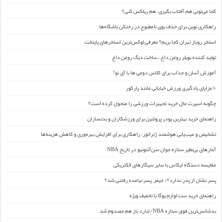
کجا می‌تونی هم آفتاب بگیری، هم ریلکس کنی؟
راهکاری نوین برای حذف بوی نامطبوع در رختکن باشگاه‌ها
استخر روباز تهران کجا بریم؟ معرفی لوکس‌ترین استخرهای پایتخت
تولید کننده بویلر روغن داغ ، ساخت دیگ روغن داغ
آموزش آسان و جذاب برای کلاس دومی ها با آی نو!
۱۰ مزایای یادگیری ورزش خیابانی مانند پارکور
چگونه اسپرت مال خرید تجهیزات ورزشی را متحول کرده است؟
راهنمای خرید بهترین پودر پروتئین برای ورزشکاران و بدنسازان
تشخیص و عیب‌یابی هوشمند ژنراتور: راهکاری برای افزایش بهره‌وری و کاهش هزینه‌ها
آمارهای بی‌نظیر ستاره جوان سن‌آنتونیو در تاریخ NBA
مقایسه دستگاه ایکاس با سایر سیگارهای الکتریکی
پسر نشان از پدر ندارد؟/ جیمز ِ پسر نیامده رفتنی شد؟
راهنمای خرید ست لوازم یوگا با تخفیف ویژه
بدشانس‌ترین فوق ستاره NBA/ لنارد باز هم مصدوم شد