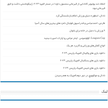
انتقاد تند یوتیوبر کانادایی از قهرمانی سمسون داودا در مستر المپیا ۲۰۲۴: ژنیکوماستی داشت و لایق
قهرمانی نبود
نادال، اسطوره دنیای ورزش اعلام بازنشستگی کرد
طارمی، احمدعباسی و فدراسیون فوتبال نامزدهای بهترین‌های سال آسیا
۹ ورزش با دمبل در خانه برای بانوان
Leagues Cup: کولومبوس – اینتر میامی رو اپارات اسپرت ببنید
انواع کفش‌های ورزشی و کاربرد هر یک
دانلود بازی های والیبال المپیک پاریس ۲۰۲۴
دانلود بازی های بسکتبال المپیک پاریس ۲۰۲۴
دانلود بازی های تنیس المپیک پاریس ۲۰۲۴
نادال و جوکوویچ در دور دوم المپیک به هم رسیدن
لینک