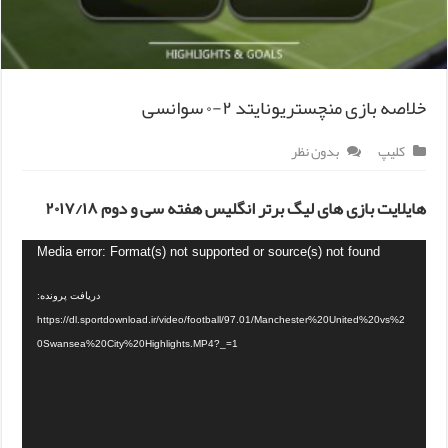
خلاصه بازی منچستریونایتد ۲-۰ سوانسی
کلیپ
بدون نظر
هایلایت بازی های لیگ برتر انگلیس هفته سی و دوم ۲۰۱۷/۱۸
Media error: Format(s) not supported or source(s) not found
دریافت پرونده:
https://dl.sportdownload.ir/video/football/97.01/Manchester%20United%20vs%2
0Swansea%20City%20Highlights.MP4?_=1