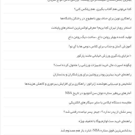
کجا می‌تونی هم آفتاب بگیری، هم ریلکس کنی؟
راهکاری نوین برای حذف بوی نامطبوع در رختکن باشگاه‌ها
استخر روباز تهران کجا بریم؟ معرفی لوکس‌ترین استخرهای پایتخت
تولید کننده بویلر روغن داغ ، ساخت دیگ روغن داغ
آموزش آسان و جذاب برای کلاس دومی ها با آی نو!
۱۰ مزایای یادگیری ورزش خیابانی مانند پارکور
چگونه اسپرت مال خرید تجهیزات ورزشی را متحول کرده است؟
راهنمای خرید بهترین پودر پروتئین برای ورزشکاران و بدنسازان
تشخیص و عیب‌یابی هوشمند ژنراتور: راهکاری برای افزایش بهره‌وری و کاهش هزینه‌ها
آمارهای بی‌نظیر ستاره جوان سن‌آنتونیو در تاریخ NBA
مقایسه دستگاه ایکاس با سایر سیگارهای الکتریکی
پسر نشان از پدر ندارد؟/ جیمز ِ پسر نیامده رفتنی شد؟
راهنمای خرید ست لوازم یوگا با تخفیف ویژه
بدشانس‌ترین فوق ستاره NBA/ لنارد باز هم مصدوم شد