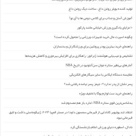
تولید کننده بویلر روغن داغ ، ساخت دیگ روغن داغ
آموزش آسان و جذاب برای کلاس دومی ها با آی نو!
۱۰ مزایای یادگیری ورزش خیابانی مانند پارکور
چگونه اسپرت مال خرید تجهیزات ورزشی را متحول کرده است؟
راهنمای خرید بهترین پودر پروتئین برای ورزشکاران و بدنسازان
تشخیص و عیب‌یابی هوشمند ژنراتور: راهکاری برای افزایش بهره‌وری و کاهش هزینه‌ها
آمارهای بی‌نظیر ستاره جوان سن‌آنتونیو در تاریخ NBA
مقایسه دستگاه ایکاس با سایر سیگارهای الکتریکی
پسر نشان از پدر ندارد؟/ جیمز ِ پسر نیامده رفتنی شد؟
راهنمای خرید ست لوازم یوگا با تخفیف ویژه
بدشانس‌ترین فوق ستاره NBA/ لنارد باز هم مصدوم شد
انتقاد تند یوتیوبر کانادایی از قهرمانی سمسون داودا در مستر المپیا ۲۰۲۴: ژنیکوماستی داشت و لایق
قهرمانی نبود
نادال، اسطوره دنیای ورزش اعلام بازنشستگی کرد