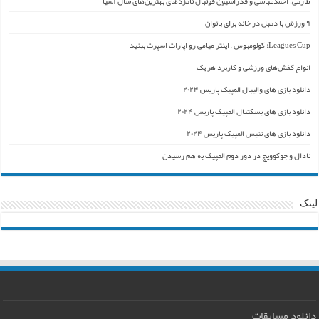
طارمی، احمدعباسی و فدراسیون فوتبال نامزدهای بهترین‌های سال آسیا
۹ ورزش با دمبل در خانه برای بانوان
Leagues Cup: کولومبوس – اینتر میامی رو اپارات اسپرت ببنید
انواع کفش‌های ورزشی و کاربرد هر یک
دانلود بازی های والیبال المپیک پاریس ۲۰۲۴
دانلود بازی های بسکتبال المپیک پاریس ۲۰۲۴
دانلود بازی های تنیس المپیک پاریس ۲۰۲۴
نادال و جوکوویچ در دور دوم المپیک به هم رسیدن
لینک
دانلود مسابقات