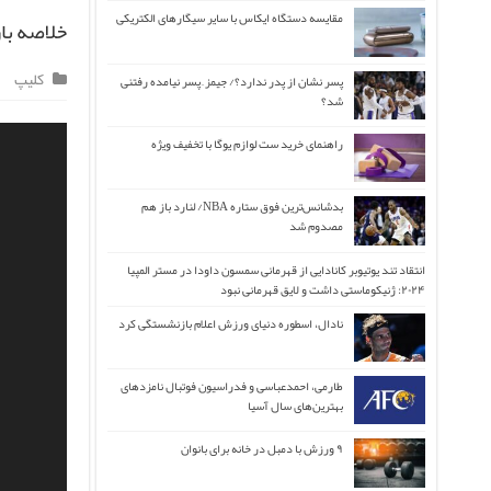
مقایسه دستگاه ایکاس با سایر سیگارهای الکتریکی
خلاصه بازی برنل
کلیپ
پسر نشان از پدر ندارد؟/ جیمز ِ پسر نیامده رفتنی
شد؟
راهنمای خرید ست لوازم یوگا با تخفیف ویژه
بدشانس‌ترین فوق ستاره NBA/ لنارد باز هم
مصدوم شد
انتقاد تند یوتیوبر کانادایی از قهرمانی سمسون داودا در مستر المپیا
۲۰۲۴: ژنیکوماستی داشت و لایق قهرمانی نبود
نادال، اسطوره دنیای ورزش اعلام بازنشستگی کرد
طارمی، احمدعباسی و فدراسیون فوتبال نامزدهای
بهترین‌های سال آسیا
۹ ورزش با دمبل در خانه برای بانوان