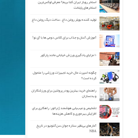
استخر روباز تهران کجا بریم؟ معرفی لوکس‌ترین
استخرهای پایتخت
تولید کننده بویلر روغن داغ ، ساخت دیگ روغن داغ
آموزش آسان و جذاب برای کلاس دومی ها با آی نو!
۱۰ مزایای یادگیری ورزش خیابانی مانند پارکور
چگونه اسپرت مال خرید تجهیزات ورزشی را متحول
کرده است؟
راهنمای خرید بهترین پودر پروتئین برای ورزشکاران
و بدنسازان
تشخیص و عیب‌یابی هوشمند ژنراتور: راهکاری برای
افزایش بهره‌وری و کاهش هزینه‌ها
آمارهای بی‌نظیر ستاره جوان سن‌آنتونیو در تاریخ
NBA