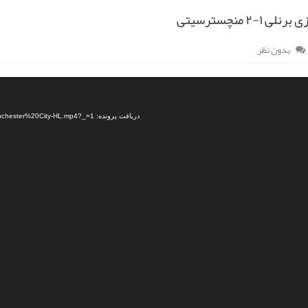
ی ۱-۲ منچسترسیتی
بدون نظر
دریافت پرونده: https://dl.sportdownload.ir/video/football/95.09/highlight/Burnley%201-2%20Manchester%20City-HL.mp4?_=1