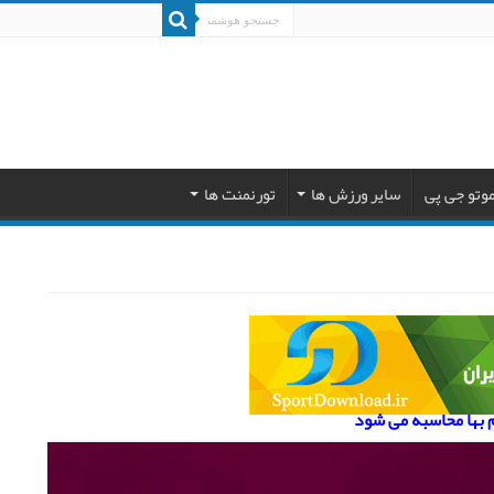
وتو جی پی
سایر ورزش ها
تورنمنت ها
م بها محاسبه می شود