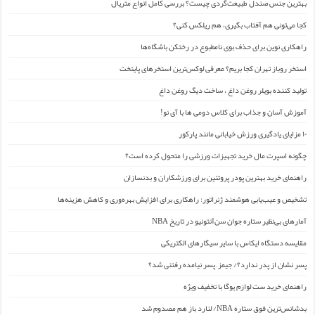
بهترین جنس صندل طبیعت‌گردی چیست؟ بررسی کامل انواع متریال
کجا می‌تونی هم آفتاب بگیری، هم ریلکس کنی؟
راهکاری نوین برای حذف بوی نامطبوع در رختکن باشگاه‌ها
استخر روباز تهران کجا بریم؟ معرفی لوکس‌ترین استخرهای پایتخت
تولید کننده بویلر روغن داغ ، ساخت دیگ روغن داغ
آموزش آسان و جذاب برای کلاس دومی ها با آی نو!
۱۰ مزایای یادگیری ورزش خیابانی مانند پارکور
چگونه اسپرت مال خرید تجهیزات ورزشی را متحول کرده است؟
راهنمای خرید بهترین پودر پروتئین برای ورزشکاران و بدنسازان
تشخیص و عیب‌یابی هوشمند ژنراتور: راهکاری برای افزایش بهره‌وری و کاهش هزینه‌ها
آمارهای بی‌نظیر ستاره جوان سن‌آنتونیو در تاریخ NBA
مقایسه دستگاه ایکاس با سایر سیگارهای الکتریکی
پسر نشان از پدر ندارد؟/ جیمز ِ پسر نیامده رفتنی شد؟
راهنمای خرید ست لوازم یوگا با تخفیف ویژه
بدشانس‌ترین فوق ستاره NBA/ لنارد باز هم مصدوم شد