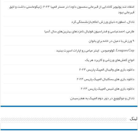
انتقاد تند یوتیوبر کانادایی از قهرمانی سمسون داودا در مستر المپیا ۲۰۲۴: ژنیکوماستی داشت و لایق
قهرمانی نبود
نادال، اسطوره دنیای ورزش اعلام بازنشستگی کرد
طارمی، احمدعباسی و فدراسیون فوتبال نامزدهای بهترین‌های سال آسیا
۹ ورزش با دمبل در خانه برای بانوان
Leagues Cup: کولومبوس – اینتر میامی رو اپارات اسپرت ببنید
انواع کفش‌های ورزشی و کاربرد هر یک
دانلود بازی های والیبال المپیک پاریس ۲۰۲۴
دانلود بازی های بسکتبال المپیک پاریس ۲۰۲۴
دانلود بازی های تنیس المپیک پاریس ۲۰۲۴
نادال و جوکوویچ در دور دوم المپیک به هم رسیدن
لینک