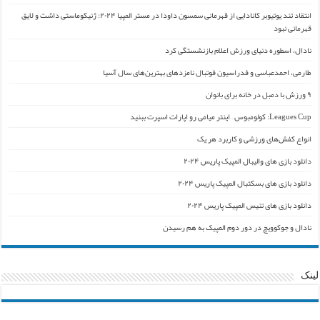
انتقاد تند یوتیوبر کانادایی از قهرمانی سمسون داودا در مستر المپیا ۲۰۲۴: ژنیکوماستی داشت و لایق
قهرمانی نبود
نادال، اسطوره دنیای ورزش اعلام بازنشستگی کرد
طارمی، احمدعباسی و فدراسیون فوتبال نامزدهای بهترین‌های سال آسیا
۹ ورزش با دمبل در خانه برای بانوان
Leagues Cup: کولومبوس – اینتر میامی رو اپارات اسپرت ببنید
انواع کفش‌های ورزشی و کاربرد هر یک
دانلود بازی های والیبال المپیک پاریس ۲۰۲۴
دانلود بازی های بسکتبال المپیک پاریس ۲۰۲۴
دانلود بازی های تنیس المپیک پاریس ۲۰۲۴
نادال و جوکوویچ در دور دوم المپیک به هم رسیدن
لینک