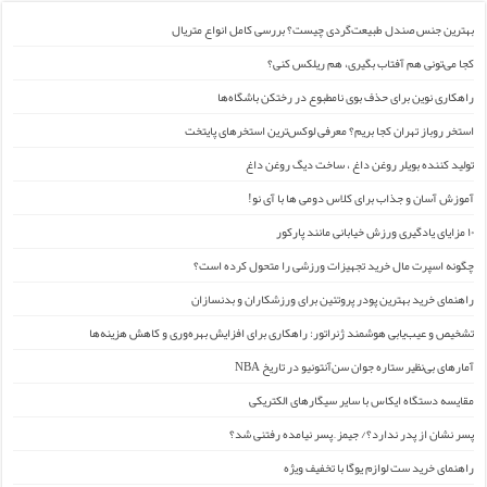
بهترین جنس صندل طبیعت‌گردی چیست؟ بررسی کامل انواع متریال
کجا می‌تونی هم آفتاب بگیری، هم ریلکس کنی؟
راهکاری نوین برای حذف بوی نامطبوع در رختکن باشگاه‌ها
استخر روباز تهران کجا بریم؟ معرفی لوکس‌ترین استخرهای پایتخت
تولید کننده بویلر روغن داغ ، ساخت دیگ روغن داغ
آموزش آسان و جذاب برای کلاس دومی ها با آی نو!
۱۰ مزایای یادگیری ورزش خیابانی مانند پارکور
چگونه اسپرت مال خرید تجهیزات ورزشی را متحول کرده است؟
راهنمای خرید بهترین پودر پروتئین برای ورزشکاران و بدنسازان
تشخیص و عیب‌یابی هوشمند ژنراتور: راهکاری برای افزایش بهره‌وری و کاهش هزینه‌ها
آمارهای بی‌نظیر ستاره جوان سن‌آنتونیو در تاریخ NBA
مقایسه دستگاه ایکاس با سایر سیگارهای الکتریکی
پسر نشان از پدر ندارد؟/ جیمز ِ پسر نیامده رفتنی شد؟
راهنمای خرید ست لوازم یوگا با تخفیف ویژه