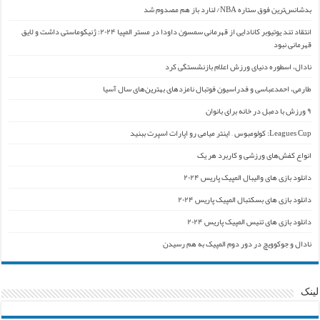
بدشانس‌ترین فوق ستاره NBA/ لنارد باز هم مصدوم شد
انتقاد تند یوتیوبر کانادایی از قهرمانی سمسون داودا در مستر المپیا ۲۰۲۴: ژنیکوماستی داشت و لایق
قهرمانی نبود
نادال، اسطوره دنیای ورزش اعلام بازنشستگی کرد
طارمی، احمدعباسی و فدراسیون فوتبال نامزدهای بهترین‌های سال آسیا
۹ ورزش با دمبل در خانه برای بانوان
Leagues Cup: کولومبوس – اینتر میامی رو اپارات اسپرت ببنید
انواع کفش‌های ورزشی و کاربرد هر یک
دانلود بازی های والیبال المپیک پاریس ۲۰۲۴
دانلود بازی های بسکتبال المپیک پاریس ۲۰۲۴
دانلود بازی های تنیس المپیک پاریس ۲۰۲۴
نادال و جوکوویچ در دور دوم المپیک به هم رسیدن
لینک