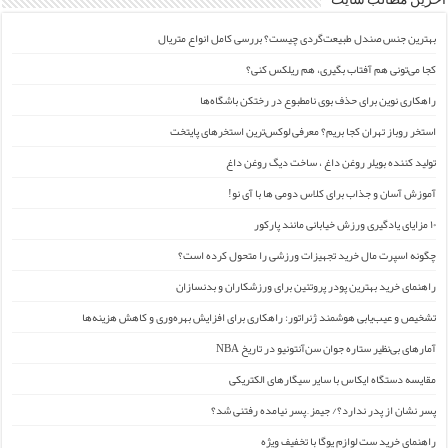
آخرین مطالب سایت
بهترین جنس صندل طبیعت‌گردی چیست؟ بررسی کامل انواع متریال
کجا می‌تونی هم آفتاب بگیری، هم ریلکس کنی؟
راهکاری نوین برای حذف بوی نامطبوع در رختکن باشگاه‌ها
استخر روباز تهران کجا بریم؟ معرفی لوکس‌ترین استخرهای پایتخت
تولید کننده بویلر روغن داغ ، ساخت دیگ روغن داغ
آموزش آسان و جذاب برای کلاس دومی ها با آی نو!
۱۰ مزایای یادگیری ورزش خیابانی مانند پارکور
چگونه اسپرت مال خرید تجهیزات ورزشی را متحول کرده است؟
راهنمای خرید بهترین پودر پروتئین برای ورزشکاران و بدنسازان
تشخیص و عیب‌یابی هوشمند ژنراتور: راهکاری برای افزایش بهره‌وری و کاهش هزینه‌ها
آمارهای بی‌نظیر ستاره جوان سن‌آنتونیو در تاریخ NBA
مقایسه دستگاه ایکاس با سایر سیگارهای الکتریکی
پسر نشان از پدر ندارد؟/ جیمز ِ پسر نیامده رفتنی شد؟
راهنمای خرید ست لوازم یوگا با تخفیف ویژه