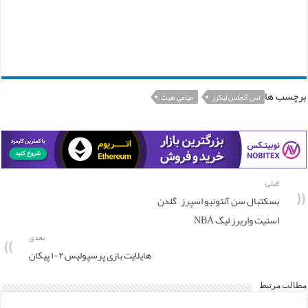
برچسب ها
لس آنجلس لیکرز
میامی هیت
قبلی
بسکتبال سن آنتونیو اسپرز – گلدن
استیت واریرز لیگ NBA
بعدی
هایلایت بازی پرسپولیس ۲-۱ پیکان
مطالب مرتبط