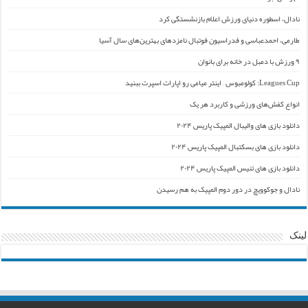
نادال، اسطوره دنیای ورزش اعلام بازنشستگی کرد
طارمی، احمدعباسی و فدراسیون فوتبال نامزدهای بهترین‌های سال آسیا
۹ ورزش با دمبل در خانه برای بانوان
Leagues Cup: کولومبوس – اینتر میامی رو اپارات اسپرت ببنید
انواع کفش‌های ورزشی و کاربرد هر یک
دانلود بازی های والیبال المپیک پاریس ۲۰۲۴
دانلود بازی های بسکتبال المپیک پاریس ۲۰۲۴
دانلود بازی های تنیس المپیک پاریس ۲۰۲۴
نادال و جوکوویچ در دور دوم المپیک به هم رسیدن
لینک