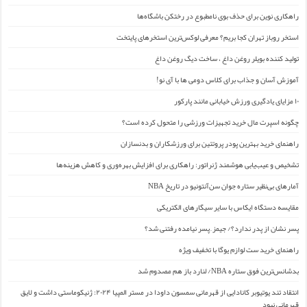
راهکاری نوین برای حذف بوی نامطبوع در رختکن باشگاه‌ها
استخر روباز تهران کجا بریم؟ معرفی لوکس‌ترین استخرهای پایتخت
تولید کننده بویلر روغن داغ ، ساخت دیگ روغن داغ
آموزش آسان و جذاب برای کلاس دومی ها با آی نو!
۱۰ مزایای یادگیری ورزش خیابانی مانند پارکور
چگونه اسپرت مال خرید تجهیزات ورزشی را متحول کرده است؟
راهنمای خرید بهترین پودر پروتئین برای ورزشکاران و بدنسازان
تشخیص و عیب‌یابی هوشمند ژنراتور: راهکاری برای افزایش بهره‌وری و کاهش هزینه‌ها
آمارهای بی‌نظیر ستاره جوان سن‌آنتونیو در تاریخ NBA
مقایسه دستگاه ایکاس با سایر سیگارهای الکتریکی
پسر نشان از پدر ندارد؟/ جیمز ِ پسر نیامده رفتنی شد؟
راهنمای خرید ست لوازم یوگا با تخفیف ویژه
بدشانس‌ترین فوق ستاره NBA/ لنارد باز هم مصدوم شد
انتقاد تند یوتیوبر کانادایی از قهرمانی سمسون داودا در مستر المپیا ۲۰۲۴: ژنیکوماستی داشت و لایق
قهرمانی نبود