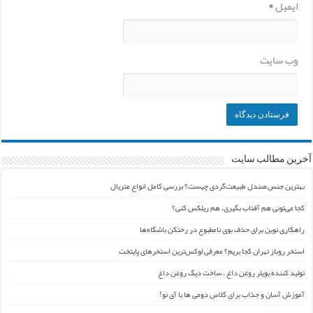
ایمیل
*
وب‌ سایت
آخرین مطالب سایت
بهترین جنس صندل طبیعت‌گردی چیست؟ بررسی کامل انواع متریال
کجا می‌تونی هم آفتاب بگیری، هم ریلکس کنی؟
راهکاری نوین برای حذف بوی نامطبوع در رختکن باشگاه‌ها
استخر روباز تهران کجا بریم؟ معرفی لوکس‌ترین استخرهای پایتخت
تولید کننده بویلر روغن داغ ، ساخت دیگ روغن داغ
آموزش آسان و جذاب برای کلاس دومی ها با آی نو!