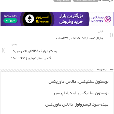
قبلی
هایلایت مسابقات NBA در ۲۷ اسفند
بعدی
بسکتبال لیگ NBA اورلاندو مجیک –
گلدن استیت واریرز ۹۵/۱۲/۲۷
مطالب مرتبط
بوستون سلتیکس – دالاس ماوریکس
بوستون سلتیکس – ایندیانا پیسرز
مینه سوتا تیمبرولوز – دالاس ماوریکس