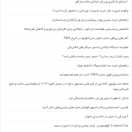
۱۰ مزایای یادگیری ورزش خیابانی مانند پارکور
چگونه اسپرت مال خرید تجهیزات ورزشی را متحول کرده است؟
راهنمای خرید بهترین پودر پروتئین برای ورزشکاران و بدنسازان
تشخیص و عیب‌یابی هوشمند ژنراتور: راهکاری برای افزایش بهره‌وری و کاهش هزینه‌ها
آمارهای بی‌نظیر ستاره جوان سن‌آنتونیو در تاریخ NBA
مقایسه دستگاه ایکاس با سایر سیگارهای الکتریکی
پسر نشان از پدر ندارد؟/ جیمز ِ پسر نیامده رفتنی شد؟
راهنمای خرید ست لوازم یوگا با تخفیف ویژه
بدشانس‌ترین فوق ستاره NBA/ لنارد باز هم مصدوم شد
انتقاد تند یوتیوبر کانادایی از قهرمانی سمسون داودا در مستر المپیا ۲۰۲۴: ژنیکوماستی داشت و لایق
قهرمانی نبود
نادال، اسطوره دنیای ورزش اعلام بازنشستگی کرد
طارمی، احمدعباسی و فدراسیون فوتبال نامزدهای بهترین‌های سال آسیا
۹ ورزش با دمبل در خانه برای بانوان
Leagues Cup: کولومبوس – اینتر میامی رو اپارات اسپرت ببنید