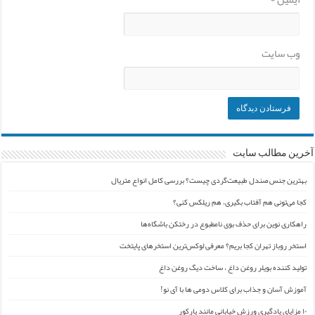
وب‌ سایت
آخرین مطالب سایت
بهترین جنس صندل طبیعت‌گردی چیست؟ بررسی کامل انواع متریال
کجا می‌تونی هم آفتاب بگیری، هم ریلکس کنی؟
راهکاری نوین برای حذف بوی نامطبوع در رختکن باشگاه‌ها
استخر روباز تهران کجا بریم؟ معرفی لوکس‌ترین استخرهای پایتخت
تولید کننده بویلر روغن داغ ، ساخت دیگ روغن داغ
آموزش آسان و جذاب برای کلاس دومی ها با آی نو!
۱۰ مزایای یادگیری ورزش خیابانی مانند پارکور