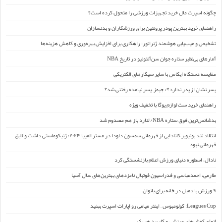
چگونه اسپرت مال خرید تجهیزات ورزشی را متحول کرده است؟
راهنمای خرید بهترین پودر پروتئین برای ورزشکاران و بدنسازان
تشخیص و عیب‌یابی هوشمند ژنراتور: راهکاری برای افزایش بهره‌وری و کاهش هزینه‌ها
آمارهای بی‌نظیر ستاره جوان سن‌آنتونیو در تاریخ NBA
مقایسه دستگاه ایکاس با سایر سیگارهای الکتریکی
پسر نشان از پدر ندارد؟/ جیمز ِ پسر نیامده رفتنی شد؟
راهنمای خرید ست لوازم یوگا با تخفیف ویژه
بدشانس‌ترین فوق ستاره NBA/ لنارد باز هم مصدوم شد
انتقاد تند یوتیوبر کانادایی از قهرمانی سمسون داودا در مستر المپیا ۲۰۲۴: ژنیکوماستی داشت و لایق
قهرمانی نبود
نادال، اسطوره دنیای ورزش اعلام بازنشستگی کرد
طارمی، احمدعباسی و فدراسیون فوتبال نامزدهای بهترین‌های سال آسیا
۹ ورزش با دمبل در خانه برای بانوان
Leagues Cup: کولومبوس – اینتر میامی رو اپارات اسپرت ببنید
انواع کفش‌های ورزشی و کاربرد هر یک