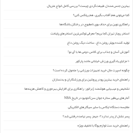
بهترین جنس صندل طبیعت‌گردی چیست؟ بررسی کامل انواع متریال
کجا می‌تونی هم آفتاب بگیری، هم ریلکس کنی؟
راهکاری نوین برای حذف بوی نامطبوع در رختکن باشگاه‌ها
استخر روباز تهران کجا بریم؟ معرفی لوکس‌ترین استخرهای پایتخت
تولید کننده بویلر روغن داغ ، ساخت دیگ روغن داغ
آموزش آسان و جذاب برای کلاس دومی ها با آی نو!
۱۰ مزایای یادگیری ورزش خیابانی مانند پارکور
چگونه اسپرت مال خرید تجهیزات ورزشی را متحول کرده است؟
راهنمای خرید بهترین پودر پروتئین برای ورزشکاران و بدنسازان
تشخیص و عیب‌یابی هوشمند ژنراتور: راهکاری برای افزایش بهره‌وری و کاهش هزینه‌ها
آمارهای بی‌نظیر ستاره جوان سن‌آنتونیو در تاریخ NBA
مقایسه دستگاه ایکاس با سایر سیگارهای الکتریکی
پسر نشان از پدر ندارد؟/ جیمز ِ پسر نیامده رفتنی شد؟
راهنمای خرید ست لوازم یوگا با تخفیف ویژه