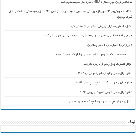
بدشانس‌ترین فوق ستاره NBA/ لنارد باز هم مصدوم شد
انتقاد تند یوتیوبر کانادایی از قهرمانی سمسون داودا در مستر المپیا ۲۰۲۴: ژنیکوماستی داشت و لایق
قهرمانی نبود
نادال، اسطوره دنیای ورزش اعلام بازنشستگی کرد
طارمی، احمدعباسی و فدراسیون فوتبال نامزدهای بهترین‌های سال آسیا
۹ ورزش با دمبل در خانه برای بانوان
Leagues Cup: کولومبوس – اینتر میامی رو اپارات اسپرت ببنید
انواع کفش‌های ورزشی و کاربرد هر یک
دانلود بازی های والیبال المپیک پاریس ۲۰۲۴
دانلود بازی های بسکتبال المپیک پاریس ۲۰۲۴
دانلود بازی های تنیس المپیک پاریس ۲۰۲۴
نادال و جوکوویچ در دور دوم المپیک به هم رسیدن
لینک