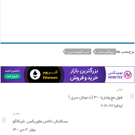
برچسب ها
بروکلین نتس
سن آنتونیو اسپرز
قبلی
فول مچ ونتزیا ۰-۳ آث میلان سری آ
ایتالیا ۲۰۲۱/۲۲
بعدی
بسکتبال دالاس ماوریکس – شیکاگو
بولز ۲۰ دی ۱۴۰۰