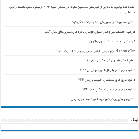
انتقاد تند یوتیوبر کانادایی از قهرمانی سمسون داودا در مستر المپیا ۲۰۲۴: ژنیکوماستی داشت و لایق
قهرمانی نبود
نادال، اسطوره دنیای ورزش اعلام بازنشستگی کرد
طارمی، احمدعباسی و فدراسیون فوتبال نامزدهای بهترین‌های سال آسیا
۹ ورزش با دمبل در خانه برای بانوان
Leagues Cup: کولومبوس – اینتر میامی رو اپارات اسپرت ببنید
انواع کفش‌های ورزشی و کاربرد هر یک
دانلود بازی های والیبال المپیک پاریس ۲۰۲۴
دانلود بازی های بسکتبال المپیک پاریس ۲۰۲۴
دانلود بازی های تنیس المپیک پاریس ۲۰۲۴
نادال و جوکوویچ در دور دوم المپیک به هم رسیدن
لینک