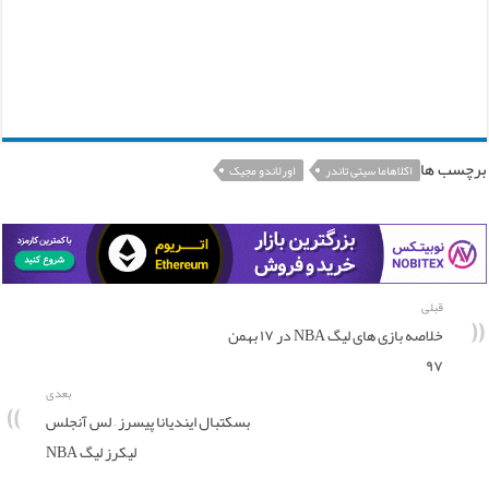
برچسب ها
اکلاهاما سیتی تاندر
اورلاندو مجیک
قبلی
خلاصه بازی های لیگ NBA در ۱۷ بهمن
۹۷
بعدی
بسکتبال ایندیانا پیسرز – لس آنجلس
لیکرز لیگ NBA