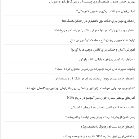
بهترین جنس صندل طبیعت‌گردی چیست؟ بررسی کامل انواع متریال
کجا می‌تونی هم آفتاب بگیری، هم ریلکس کنی؟
راهکاری نوین برای حذف بوی نامطبوع در رختکن باشگاه‌ها
استخر روباز تهران کجا بریم؟ معرفی لوکس‌ترین استخرهای پایتخت
تولید کننده بویلر روغن داغ ، ساخت دیگ روغن داغ
آموزش آسان و جذاب برای کلاس دومی ها با آی نو!
۱۰ مزایای یادگیری ورزش خیابانی مانند پارکور
چگونه اسپرت مال خرید تجهیزات ورزشی را متحول کرده است؟
راهنمای خرید بهترین پودر پروتئین برای ورزشکاران و بدنسازان
تشخیص و عیب‌یابی هوشمند ژنراتور: راهکاری برای افزایش بهره‌وری و کاهش هزینه‌ها
آمارهای بی‌نظیر ستاره جوان سن‌آنتونیو در تاریخ NBA
مقایسه دستگاه ایکاس با سایر سیگارهای الکتریکی
پسر نشان از پدر ندارد؟/ جیمز ِ پسر نیامده رفتنی شد؟
راهنمای خرید ست لوازم یوگا با تخفیف ویژه
بدشانس‌ترین فوق ستاره NBA/ لنارد باز هم مصدوم شد