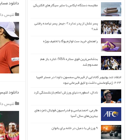
دانلود مسابق
مقایسه دستگاه ایکاس با سایر سیگارهای الکتریکی
تنیس
,
دا
پسر نشان از پدر ندارد؟/ جیمز ِ پسر نیامده رفتنی
شد؟
راهنمای خرید ست لوازم یوگا با تخفیف ویژه
بدشانس‌ترین فوق ستاره NBA/ لنارد باز هم
مصدوم شد
انتقاد تند یوتیوبر کانادایی از قهرمانی سمسون داودا در مستر المپیا
۲۰۲۴: ژنیکوماستی داشت و لایق قهرمانی نبود
دانلود تنیس 
نادال، اسطوره دنیای ورزش اعلام بازنشستگی کرد
تنیس
,
دا
طارمی، احمدعباسی و فدراسیون فوتبال نامزدهای
بهترین‌های سال آسیا
۹ ورزش با دمبل در خانه برای بانوان