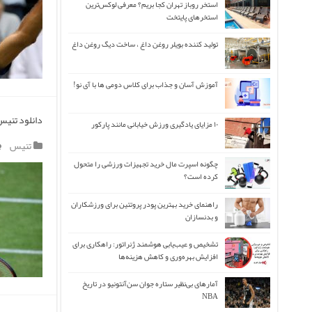
استخر روباز تهران کجا بریم؟ معرفی لوکس‌ترین
استخرهای پایتخت
تولید کننده بویلر روغن داغ ، ساخت دیگ روغن داغ
آموزش آسان و جذاب برای کلاس دومی ها با آی نو!
دانلود تنیس راجر ف
۱۰ مزایای یادگیری ورزش خیابانی مانند پارکور
تنیس
چگونه اسپرت مال خرید تجهیزات ورزشی را متحول
کرده است؟
راهنمای خرید بهترین پودر پروتئین برای ورزشکاران
و بدنسازان
تشخیص و عیب‌یابی هوشمند ژنراتور: راهکاری برای
افزایش بهره‌وری و کاهش هزینه‌ها
آمارهای بی‌نظیر ستاره جوان سن‌آنتونیو در تاریخ
NBA