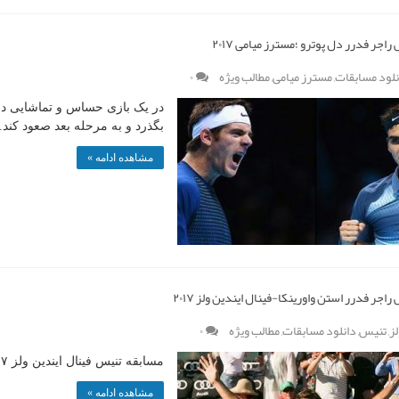
راجر فدرر دل پوترو ؛مسترز میامی ۲۰۱۷
نلود مسابقات
,
مسترز میامی
,
مطالب ویژه
۰
در یک بازی حساس و تماشایی د
بگذرد و به مرحله بعد صعود کند.
مشاهده ادامه »
راجر فدرر استن واورینکا-فینال ایندین ولز ۲۰۱۷
لز
,
تنیس
,
دانلود مسابقات
,
مطالب ویژه
۰
مسابقه تنیس فینال ایندین ولز ۲۰۱۷ راجر فدرر استن واورینکا
مشاهده ادامه »