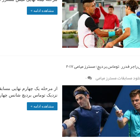
مشاهده ادامه »
راجر فدرر – توماس بردیچ؛ مسترز میامی ۲۰۱۷
نلود مسابقات
,
مسترز میامی
۰
نزدیک توماس بردیچ شانس چهارم
مشاهده ادامه »