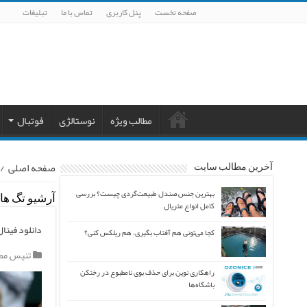
صفحه نخست
پنل کاربری
تماس با ما
تبلیغات
مطالب ویژه
نوستالژی
فوتبال
صفحه اصلی
/
آخرین مطالب سایت
بهترین جنس صندل طبیعت‌گردی چیست؟ بررسی
آرشیو تگ ها:
کامل انواع متریال
دانلود فینال
کجا می‌تونی هم آفتاب بگیری، هم ریلکس کنی؟
تنیس
,
مط
راهکاری نوین برای حذف بوی نامطبوع در رختکن
باشگاه‌ها