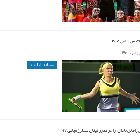
نیس میامی ۲۰۱۷
رزشی
۰
مشاهده ادامه »
افائل نادال – راجر فدرر فینال مسترز میامی ۲۰۱۷