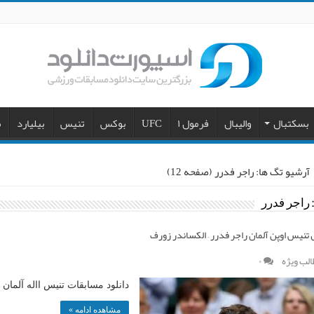
بسکتبال
والیبال
فرمول ۱
UFC
بوکس
تنیس
بیلیارد
م
آرشیو تگ ها: راجر فدرر
(صفحه 12)
راجر فدرر
 تنیس اوپن آلمان راجر فدرر – الکساندر زورف
الب ویژه
۰
دانلود مسابقات تنیس االه آلمان ۲۰۱۷ فدرر زورف
مشاهده ادامه »