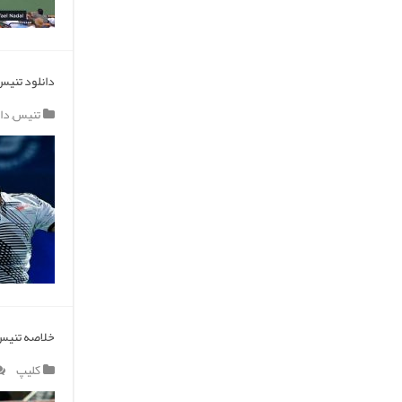
دانلود تنیس 
تنیس
,
دا
خلاصه تنیس ر
کلیپ