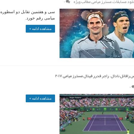
نلود مسابقات
,
مسترز میامی
,
مطالب ویژه
۰
میامی رقم خورد.
مشاهده ادامه »
رافائل نادال – راجر فدرر فینال مسترز میامی ۲۰۱۷
۰
مشاهده ادامه »