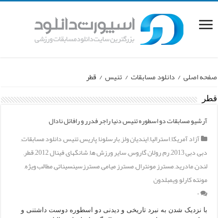
صفحه اصلی
/
دانلود مسابقات
/
تنیس
/
قطر
قطر
آرشیو مسابقات دو اسطوره تنیس دنیا راجر فدرر و رافائل نادال
آزاد آمریکا
,
استرالیا
,
ایندیان ولز
,
بارسلونا
,
پاریس
,
تنیس
,
دانلود مسابقات
,
دبی
,
دبی 2013
,
رم
,
رولان گاروس
,
سایر ورزش ها
,
شانگهای
,
فینال 2012
,
قطر
,
لندن
,
مادرید
,
مسترز مونترال
,
مسترز میامی
,
مسترزسینسیناتی
,
مطالب ویژه
,
مونته کارلو
,
ویمبلدون
۰
با نزدیک شدن به نبرد تاریخی و دیدنی دو اسطوره دوست داشتنی و