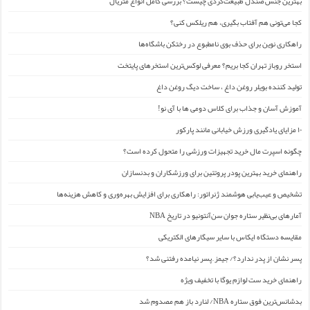
بهترین جنس صندل طبیعت‌گردی چیست؟ بررسی کامل انواع متریال
کجا می‌تونی هم آفتاب بگیری، هم ریلکس کنی؟
راهکاری نوین برای حذف بوی نامطبوع در رختکن باشگاه‌ها
استخر روباز تهران کجا بریم؟ معرفی لوکس‌ترین استخرهای پایتخت
تولید کننده بویلر روغن داغ ، ساخت دیگ روغن داغ
آموزش آسان و جذاب برای کلاس دومی ها با آی نو!
۱۰ مزایای یادگیری ورزش خیابانی مانند پارکور
چگونه اسپرت مال خرید تجهیزات ورزشی را متحول کرده است؟
راهنمای خرید بهترین پودر پروتئین برای ورزشکاران و بدنسازان
تشخیص و عیب‌یابی هوشمند ژنراتور: راهکاری برای افزایش بهره‌وری و کاهش هزینه‌ها
آمارهای بی‌نظیر ستاره جوان سن‌آنتونیو در تاریخ NBA
مقایسه دستگاه ایکاس با سایر سیگارهای الکتریکی
پسر نشان از پدر ندارد؟/ جیمز ِ پسر نیامده رفتنی شد؟
راهنمای خرید ست لوازم یوگا با تخفیف ویژه
بدشانس‌ترین فوق ستاره NBA/ لنارد باز هم مصدوم شد