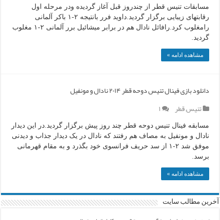
مسابقات تنیس قطر از چندروز قبل آغاز گردیده ودر مرحله اول
رقابتهای زیبایی برگزار گردید.داوید فرر بانتیجه ۲-۱ باکر آلمانی
رامغلوب کرد.رافائل نادال هم در برابر میشائیل برر آلمانی ۲-۱ مغلوب
گردید.
مشاهده ادامه »
دانلود بازی فینال تنیس دوحه قطر ۲۰۱۴ نادال و مونفیل
تنیس
,
قطر
۱
مسابقه فینال تنیس دوحه قطر چند روز پیش برگزار گردید.در این دیدار
نادال و مونفیل به مصاف هم رفتند که نادال در یک دیدار جذاب و دیدنی
موفق شد ۲-۱ از سد حریف فرانسوی خود بگذرد و به مقام قهرمانی
برسد.
مشاهده ادامه »
آخرین مطالب سایت