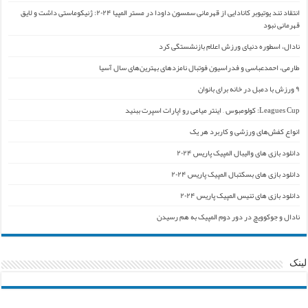
انتقاد تند یوتیوبر کانادایی از قهرمانی سمسون داودا در مستر المپیا ۲۰۲۴: ژنیکوماستی داشت و لایق
قهرمانی نبود
نادال، اسطوره دنیای ورزش اعلام بازنشستگی کرد
طارمی، احمدعباسی و فدراسیون فوتبال نامزدهای بهترین‌های سال آسیا
۹ ورزش با دمبل در خانه برای بانوان
Leagues Cup: کولومبوس – اینتر میامی رو اپارات اسپرت ببنید
انواع کفش‌های ورزشی و کاربرد هر یک
دانلود بازی های والیبال المپیک پاریس ۲۰۲۴
دانلود بازی های بسکتبال المپیک پاریس ۲۰۲۴
دانلود بازی های تنیس المپیک پاریس ۲۰۲۴
نادال و جوکوویچ در دور دوم المپیک به هم رسیدن
لینک