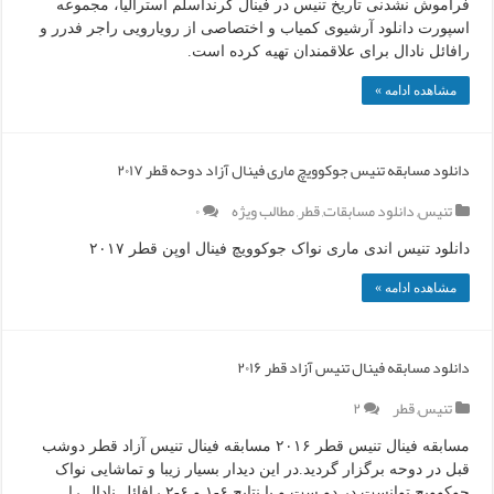
فراموش نشدنی تاریخ تنیس در فینال گرنداسلم استرالیا، مجموعه
اسپورت دانلود آرشیوی کمیاب و اختصاصی از رویارویی راجر فدرر و
رافائل نادال برای علاقمندان تهیه کرده است.
مشاهده ادامه »
دانلود مسابقه تنیس جوکوویچ ماری فینال آزاد دوحه قطر ۲۰۱۷
تنیس
,
دانلود مسابقات
,
قطر
,
مطالب ویژه
۰
دانلود تنیس اندی ماری نواک جوکوویچ فینال اوپن قطر ۲۰۱۷
مشاهده ادامه »
دانلود مسابقه فینال تنیس آزاد قطر ۲۰۱۶
تنیس
,
قطر
۲
مسابقه فینال تنیس قطر ۲۰۱۶ مسابقه فینال تنیس آزاد قطر دوشب
قبل در دوحه برگزار گردید.در این دیدار بسیار زیبا و تماشایی نواک
جوکوویچ توانست در دو ست و با نتایج ۶-۱ و ۶-۲ رافائل نادال را