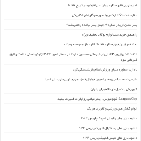
آمارهای بی‌نظیر ستاره جوان سن‌آنتونیو در تاریخ NBA
مقایسه دستگاه ایکاس با سایر سیگارهای الکتریکی
پسر نشان از پدر ندارد؟/ جیمز ِ پسر نیامده رفتنی شد؟
راهنمای خرید ست لوازم یوگا با تخفیف ویژه
بدشانس‌ترین فوق ستاره NBA/ لنارد باز هم مصدوم شد
انتقاد تند یوتیوبر کانادایی از قهرمانی سمسون داودا در مستر المپیا ۲۰۲۴: ژنیکوماستی داشت و لایق
قهرمانی نبود
نادال، اسطوره دنیای ورزش اعلام بازنشستگی کرد
طارمی، احمدعباسی و فدراسیون فوتبال نامزدهای بهترین‌های سال آسیا
۹ ورزش با دمبل در خانه برای بانوان
Leagues Cup: کولومبوس – اینتر میامی رو اپارات اسپرت ببنید
انواع کفش‌های ورزشی و کاربرد هر یک
دانلود بازی های والیبال المپیک پاریس ۲۰۲۴
دانلود بازی های بسکتبال المپیک پاریس ۲۰۲۴
دانلود بازی های تنیس المپیک پاریس ۲۰۲۴