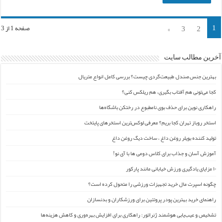
1
»
3
2
صفحه 1 از 3
آخرین مطالب سایت
بهترین جنس صندل طبیعت‌گردی چیست؟ بررسی کامل انواع متریال
کجا می‌تونی هم آفتاب بگیری، هم ریلکس کنی؟
راهکاری نوین برای حذف بوی نامطبوع در رختکن باشگاه‌ها
استخر روباز تهران کجا بریم؟ معرفی لوکس‌ترین استخرهای پایتخت
تولید کننده بویلر روغن داغ ، ساخت دیگ روغن داغ
آموزش آسان و جذاب برای کلاس دومی ها با آی نو!
۱۰ مزایای یادگیری ورزش خیابانی مانند پارکور
چگونه اسپرت مال خرید تجهیزات ورزشی را متحول کرده است؟
راهنمای خرید بهترین پودر پروتئین برای ورزشکاران و بدنسازان
تشخیص و عیب‌یابی هوشمند ژنراتور: راهکاری برای افزایش بهره‌وری و کاهش هزینه‌ها