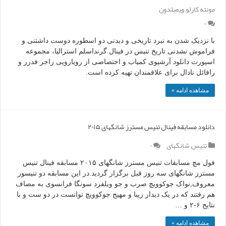
مونته کارلو
,
ویمبلدون
۰
با نزدیک شدن به نبرد تاریخی و دیدنی دو اسطوره دوست داشتنی و
فراموش نشدنی تاریخ تنیس در فینال گرنداسلم استرالیا، مجموعه
اسپورت دانلود آرشیوی کمیاب و اختصاصی از رویارویی راجر فدرر و
رافائل نادال برای علاقمندان تهیه کرده است.
مشاهده ادامه »
دانلود مسابقه فینال تنیس مسترز شانگهای ۲۰۱۵
تنیس
,
شانگهای
۰
فول مچ مسابقات تنیس مسترز شانگهای ۲۰۱۵ مسابقه فینال تنیس
مسترز شانگهای سه روز قبل برگزار گردید.در این مسابقه دو تنیسور
معروف,نواک جوکوویچ صرب و جو ویلفرد سونگا فرانسوی به مصاف
هم رفتند که در یک دیدار زیبا و مهیج جوکوویچ توانست در دو ست و با
نتایج ۶-۲ و …
مشاهده ادامه »