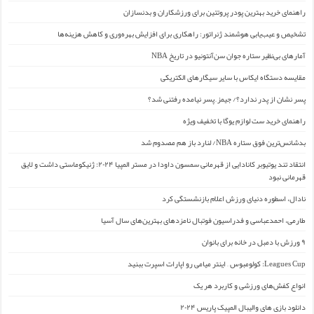
راهنمای خرید بهترین پودر پروتئین برای ورزشکاران و بدنسازان
تشخیص و عیب‌یابی هوشمند ژنراتور: راهکاری برای افزایش بهره‌وری و کاهش هزینه‌ها
آمارهای بی‌نظیر ستاره جوان سن‌آنتونیو در تاریخ NBA
مقایسه دستگاه ایکاس با سایر سیگارهای الکتریکی
پسر نشان از پدر ندارد؟/ جیمز ِ پسر نیامده رفتنی شد؟
راهنمای خرید ست لوازم یوگا با تخفیف ویژه
بدشانس‌ترین فوق ستاره NBA/ لنارد باز هم مصدوم شد
انتقاد تند یوتیوبر کانادایی از قهرمانی سمسون داودا در مستر المپیا ۲۰۲۴: ژنیکوماستی داشت و لایق
قهرمانی نبود
نادال، اسطوره دنیای ورزش اعلام بازنشستگی کرد
طارمی، احمدعباسی و فدراسیون فوتبال نامزدهای بهترین‌های سال آسیا
۹ ورزش با دمبل در خانه برای بانوان
Leagues Cup: کولومبوس – اینتر میامی رو اپارات اسپرت ببنید
انواع کفش‌های ورزشی و کاربرد هر یک
دانلود بازی های والیبال المپیک پاریس ۲۰۲۴