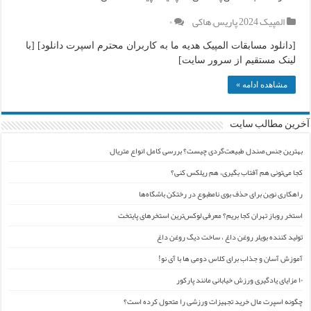
المپیک 2024 پاریس
,
هاکی
۰
[دانلود مسابقات المپیک هدیه ما به کاربران محترم اسپرت دانلود] [با
لینک مستقیم از سرور سایت]
مشاهده ادامه »
آخرین مطالب سایت
بهترین جنس صندل طبیعت‌گردی چیست؟ بررسی کامل انواع متریال
کجا می‌تونی هم آفتاب بگیری، هم ریلکس کنی؟
راهکاری نوین برای حذف بوی نامطبوع در رختکن باشگاه‌ها
استخر روباز تهران کجا بریم؟ معرفی لوکس‌ترین استخرهای پایتخت
تولید کننده بویلر روغن داغ ، ساخت دیگ روغن داغ
آموزش آسان و جذاب برای کلاس دومی ها با آی نو!
۱۰ مزایای یادگیری ورزش خیابانی مانند پارکور
چگونه اسپرت مال خرید تجهیزات ورزشی را متحول کرده است؟