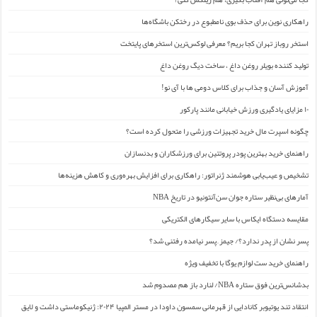
راهکاری نوین برای حذف بوی نامطبوع در رختکن باشگاه‌ها
استخر روباز تهران کجا بریم؟ معرفی لوکس‌ترین استخرهای پایتخت
تولید کننده بویلر روغن داغ ، ساخت دیگ روغن داغ
آموزش آسان و جذاب برای کلاس دومی ها با آی نو!
۱۰ مزایای یادگیری ورزش خیابانی مانند پارکور
چگونه اسپرت مال خرید تجهیزات ورزشی را متحول کرده است؟
راهنمای خرید بهترین پودر پروتئین برای ورزشکاران و بدنسازان
تشخیص و عیب‌یابی هوشمند ژنراتور: راهکاری برای افزایش بهره‌وری و کاهش هزینه‌ها
آمارهای بی‌نظیر ستاره جوان سن‌آنتونیو در تاریخ NBA
مقایسه دستگاه ایکاس با سایر سیگارهای الکتریکی
پسر نشان از پدر ندارد؟/ جیمز ِ پسر نیامده رفتنی شد؟
راهنمای خرید ست لوازم یوگا با تخفیف ویژه
بدشانس‌ترین فوق ستاره NBA/ لنارد باز هم مصدوم شد
انتقاد تند یوتیوبر کانادایی از قهرمانی سمسون داودا در مستر المپیا ۲۰۲۴: ژنیکوماستی داشت و لایق