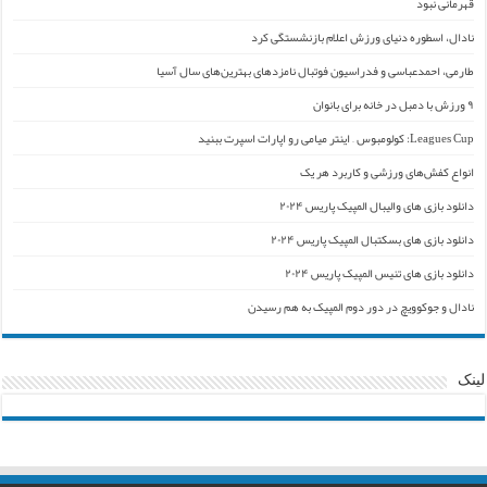
قهرمانی نبود
نادال، اسطوره دنیای ورزش اعلام بازنشستگی کرد
طارمی، احمدعباسی و فدراسیون فوتبال نامزدهای بهترین‌های سال آسیا
۹ ورزش با دمبل در خانه برای بانوان
Leagues Cup: کولومبوس – اینتر میامی رو اپارات اسپرت ببنید
انواع کفش‌های ورزشی و کاربرد هر یک
دانلود بازی های والیبال المپیک پاریس ۲۰۲۴
دانلود بازی های بسکتبال المپیک پاریس ۲۰۲۴
دانلود بازی های تنیس المپیک پاریس ۲۰۲۴
نادال و جوکوویچ در دور دوم المپیک به هم رسیدن
لینک