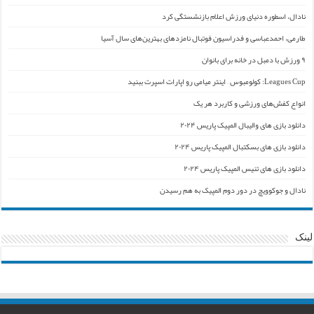
نادال، اسطوره دنیای ورزش اعلام بازنشستگی کرد
طارمی، احمدعباسی و فدراسیون فوتبال نامزدهای بهترین‌های سال آسیا
۹ ورزش با دمبل در خانه برای بانوان
Leagues Cup: کولومبوس – اینتر میامی رو اپارات اسپرت ببنید
انواع کفش‌های ورزشی و کاربرد هر یک
دانلود بازی های والیبال المپیک پاریس ۲۰۲۴
دانلود بازی های بسکتبال المپیک پاریس ۲۰۲۴
دانلود بازی های تنیس المپیک پاریس ۲۰۲۴
نادال و جوکوویچ در دور دوم المپیک به هم رسیدن
لینک