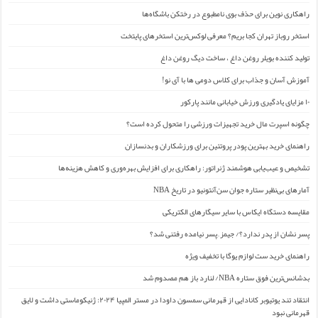
راهکاری نوین برای حذف بوی نامطبوع در رختکن باشگاه‌ها
استخر روباز تهران کجا بریم؟ معرفی لوکس‌ترین استخرهای پایتخت
تولید کننده بویلر روغن داغ ، ساخت دیگ روغن داغ
آموزش آسان و جذاب برای کلاس دومی ها با آی نو!
۱۰ مزایای یادگیری ورزش خیابانی مانند پارکور
چگونه اسپرت مال خرید تجهیزات ورزشی را متحول کرده است؟
راهنمای خرید بهترین پودر پروتئین برای ورزشکاران و بدنسازان
تشخیص و عیب‌یابی هوشمند ژنراتور: راهکاری برای افزایش بهره‌وری و کاهش هزینه‌ها
آمارهای بی‌نظیر ستاره جوان سن‌آنتونیو در تاریخ NBA
مقایسه دستگاه ایکاس با سایر سیگارهای الکتریکی
پسر نشان از پدر ندارد؟/ جیمز ِ پسر نیامده رفتنی شد؟
راهنمای خرید ست لوازم یوگا با تخفیف ویژه
بدشانس‌ترین فوق ستاره NBA/ لنارد باز هم مصدوم شد
انتقاد تند یوتیوبر کانادایی از قهرمانی سمسون داودا در مستر المپیا ۲۰۲۴: ژنیکوماستی داشت و لایق
قهرمانی نبود