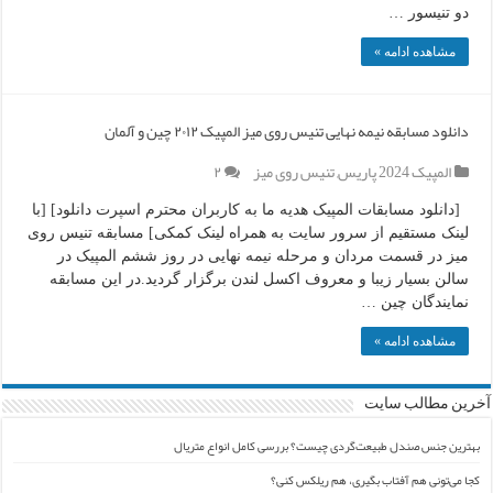
دو تنیسور …
مشاهده ادامه »
دانلود مسابقه نیمه نهایی تنیس روی میز المپیک ۲۰۱۲ چین و آلمان
المپیک 2024 پاریس
,
تنیس روی میز
۲
[دانلود مسابقات المپیک هدیه ما به کاربران محترم اسپرت دانلود] [با
لینک مستقیم از سرور سایت به همراه لینک کمکی] مسابقه تنیس روی
میز در قسمت مردان و مرحله نیمه نهایی در روز ششم المپیک در
سالن بسیار زیبا و معروف اکسل لندن برگزار گردید.در این مسابقه
نمایندگان چین …
مشاهده ادامه »
آخرین مطالب سایت
بهترین جنس صندل طبیعت‌گردی چیست؟ بررسی کامل انواع متریال
کجا می‌تونی هم آفتاب بگیری، هم ریلکس کنی؟